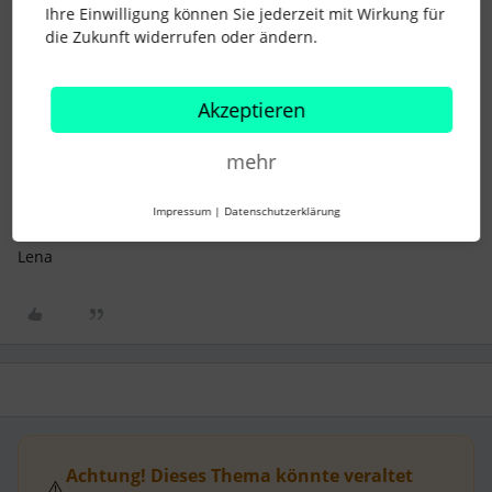
Gedanken zum Thema Darstellung der Urlaubsplanung
Ihre Einwilligung können Sie jederzeit mit Wirkung für
gemacht haben.
die Zukunft widerrufen oder ändern.
Tauscht Euch super gerne aus, vielleicht haben manche ja
eine andere Lösung/Herangehensweise. :)
Akzeptieren
@Anna
hat sich hier bereits ausgetauscht, damals hatten sie
es noch über eine Excel Liste gemacht.
mehr
@Martin Wilbers
handhabt das inzwischen über eine weitere
Urlaubsart “geplant”.
Impressum
|
Datenschutzerklärung
Liebe Grüße
Lena
Achtung! Dieses Thema könnte veraltet
⚠️