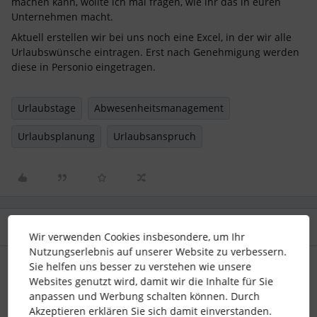
machen kann, wollte ich mal fragen, wie ihr das in euren
Unternehmen macht.
Aktuell erstellen wir bei uns noch eine Excel, in der wir alle
Urlaubswünsche eintragen. Erst nach Genehmigung werden
diese in Personio eingetragen.
Urlaubstage
Abwesenheitsmanagement
Urlaubsplanung
Urlaubsanspruch
1 Antwort
Wir verwenden Cookies insbesondere, um Ihr
Nutzungserlebnis auf unserer Website zu verbessern.
Lena
Forum|Forum|3 years ago
Sie helfen uns besser zu verstehen wie unsere
Websites genutzt wird, damit wir die Inhalte für Sie
Hi
@MaCherie1
,
anpassen und Werbung schalten können. Durch
gerne verlinke ich Dir ein paar Mitglieder, die sich auch breits
Akzeptieren erklären Sie sich damit einverstanden.