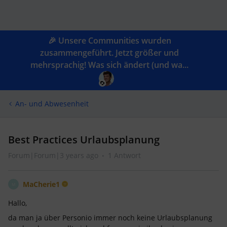
🎉 Unsere Communities wurden
zusammengeführt. Jetzt größer und
mehrsprachig! Was sich ändert (und wa...
An- und Abwesenheit
Best Practices Urlaubsplanung
Forum|Forum|3 years ago
1 Antwort
MaCherie1
M
Hallo,
da man ja über Personio immer noch keine Urlaubsplanung