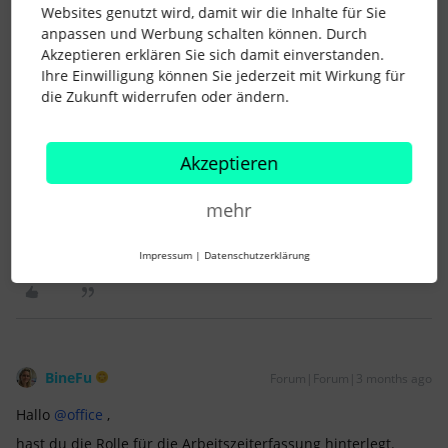
Vielleicht liegt es an der Kopplung, das ist aber nur eine Idee,
Websites genutzt wird, damit wir die Inhalte für Sie
ich kenne mich damit nicht aus. Hier ein Link zur Einrichtung,
anpassen und Werbung schalten können. Durch
ggf. musst du das nochmal machen:
Akzeptieren erklären Sie sich damit einverstanden.
Ihre Einwilligung können Sie jederzeit mit Wirkung für
Ein gemeinsames Zeiterfassungsgerät einrichten – Personio
die Zukunft widerrufen oder ändern.
Beste Grüße
David
Akzeptieren
Gerne können wir uns auf LinkedIn vernetzten:
mehr
https://www.linkedin.com/in/hmk-personal-ds
1 Personen gefällt dies
Impressum
|
Datenschutzerklärung
J
BineFu
Forum|Forum|3 months ago
Hallo ​
@office
,
hast du die Rolle für die Arbeitszeiterfassung hinterlegt.