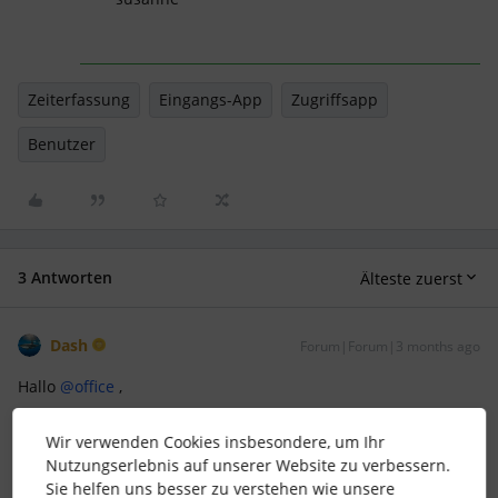
Zeiterfassung
Eingangs-App
Zugriffsapp
Benutzer
3 Antworten
Älteste zuerst
Dash
Forum|Forum|3 months ago
Hallo ​
@office
,
habt ihr die Eingangs App von Personio integriert?
Wir verwenden Cookies insbesondere, um Ihr
Also ich habe bei dem Zahnrad keinen Code, nutze aber auch
Nutzungserlebnis auf unserer Website zu verbessern.
keine App.
Sie helfen uns besser zu verstehen wie unsere