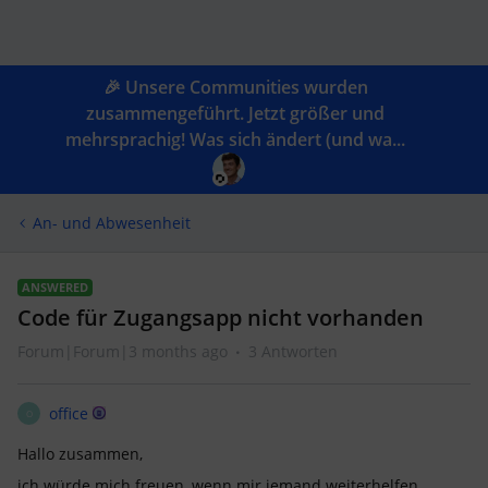
🎉 Unsere Communities wurden
zusammengeführt. Jetzt größer und
mehrsprachig! Was sich ändert (und wa...
An- und Abwesenheit
ANSWERED
Code für Zugangsapp nicht vorhanden
Forum|Forum|3 months ago
3 Antworten
office
O
Hallo zusammen,
ich würde mich freuen, wenn mir jemand weiterhelfen