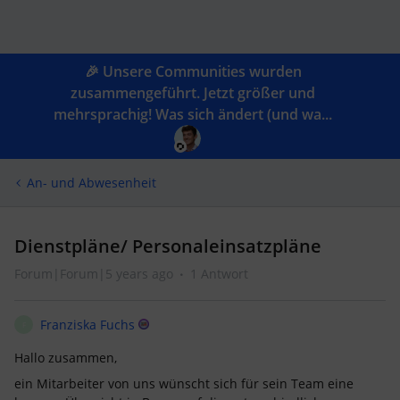
🎉 Unsere Communities wurden
zusammengeführt. Jetzt größer und
mehrsprachig! Was sich ändert (und wa...
An- und Abwesenheit
Dienstpläne/ Personaleinsatzpläne
Forum|Forum|5 years ago
1 Antwort
Franziska Fuchs
F
Hallo zusammen,
ein Mitarbeiter von uns wünscht sich für sein Team eine