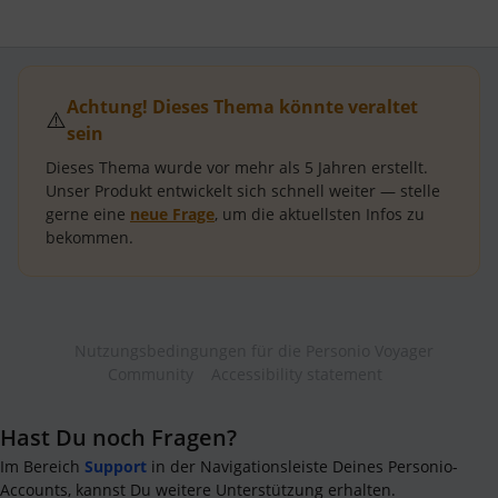
Achtung! Dieses Thema könnte veraltet
⚠️
sein
Dieses Thema wurde vor mehr als
5 Jahren
erstellt.
Unser Produkt entwickelt sich schnell weiter — stelle
gerne eine
neue Frage
, um die aktuellsten Infos zu
bekommen.
Nutzungsbedingungen für die Personio Voyager
Community
Accessibility statement
Hast Du noch Fragen?
Im Bereich
Support
in der Navigationsleiste Deines Personio-
Accounts, kannst Du weitere Unterstützung erhalten.