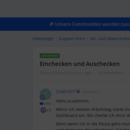
🎉 Unsere Communities wurden zusam
Homepage
Support Area
An- und Abwesenhe
ANSWERED
Einchecken und Auschecken
Forum|Forum|3 years ago
14 Antworten
Clodi1977
Explorer
C
Hallo zusammen,
Wenn ich meinen Arbeitstag starte tra
+1
Dashboard ein. Wo checke ich mich de
Denn wenn ich in die Pause gehe mus
und dann von der Arbeitszeit abziehe