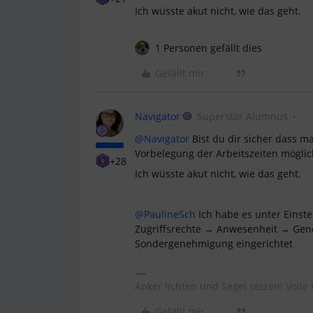
Ich wüsste akut nicht, wie das geht.
1 Personen gefällt dies
Gefällt mir
Navigator
Superstar Alumnus
@Navigator
Bist du dir sicher dass m
Vorbelegung der Arbeitszeiten möglic
+28
Ich wüsste akut nicht, wie das geht.
@PaulineSch
Ich habe es unter Einst
Zugriffsrechte → Anwesenheit → Gen
Sondergenehmigung eingerichtet
Anker lichten und Segel setzen! Volle 
Gefällt mir