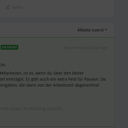
Teilen
Älteste zuerst
Forum|Forum|3 years ago
ANTWORT
cht.
itarbeiter, ist es, wenn du über den Reiter
rt einträgst. Es gibt auch ein extra Feld für Pausen. Da
 eingeben, die dann von der Arbeitszeit abgerechnet
Kraft voraus in Richtung Zukunft.