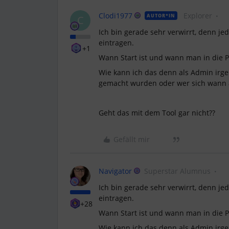
Clodi1977
Explorer
AUTOR*IN
C
Ich bin gerade sehr verwirrt, denn je
eintragen.
+1
Wann Start ist und wann man in die 
Wie kann ich das denn als Admin irge
gemacht wurden oder wer sich wann a
Geht das mit dem Tool gar nicht??
Gefällt mir
Navigator
Superstar Alumnus
Ich bin gerade sehr verwirrt, denn je
eintragen.
+28
Wann Start ist und wann man in die 
Wie kann ich das denn als Admin irge