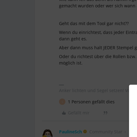
gemacht wurden oder wer sich wann a
Geht das mit dem Tool gar nicht??
Wenn du einrichtest, dass jeder Ein
dann geht es.
Aber dann muss halt JEDER Stempel 
Oder du richtest über die Rollen bzw.
möglich ist.
Anker lichten und Segel setzen! Volle 
1 Personen gefällt dies
S
Gefällt mir
PaulineSch
Community Star