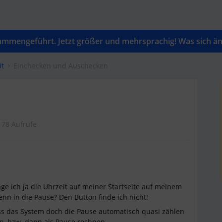
mengeführt. Jetzt größer und mehrsprachig! Was sich änd
it
Einchecken und Auschecken
178 Aufrufe
ge ich ja die Uhrzeit auf meiner Startseite auf meinem
nn in die Pause? Den Button finde ich nicht!
s das System doch die Pause automatisch quasi zählen
n, bzw. dann als Pause rechnen