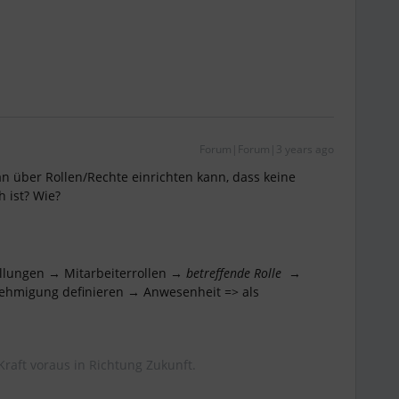
Forum|Forum|3 years ago
an über Rollen/Rechte einrichten kann, dass keine
h ist? Wie?
ellungen → Mitarbeiterrollen →
betreffende Rolle
→
ehmigung definieren → Anwesenheit => als
Kraft voraus in Richtung Zukunft.