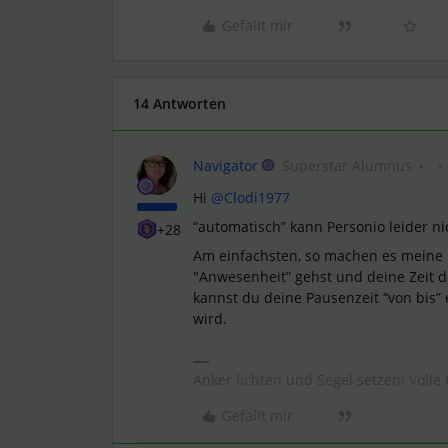
Gefällt mir
14 Antworten
Navigator
Superstar Alumnus
Hi
@Clodi1977
“automatisch” kann Personio leider ni
+28
Am einfachsten, so machen es meine M
"Anwesenheit” gehst und deine Zeit do
kannst du deine Pausenzeit “von bis”
wird.
Anker lichten und Segel setzen! Volle 
Gefällt mir