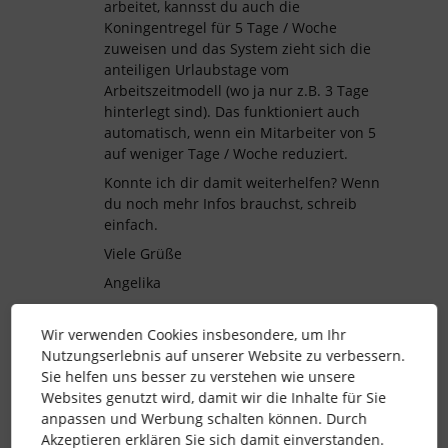
arbeitet, kannsst du auch die
Koningentregel für 5 Tage / Woche
zuweisen und das System zieht sich die
anteiligen Urlaubstage vom
Arbeitszeitmodell (wo ja nur z.B. 3 Tage
hinterlegt sind). Das funktioniert auch
automatisch, wenn ein Mitarbeiter von 5
auf weniger Tage / Woche reduziert.
Konnte ich dir damit weiterhelfen? Wenn
du noch mehr Infos brauchst, schreib
einfach.
Viele Grüße
Angelika
Wir verwenden Cookies insbesondere, um Ihr
Nutzungserlebnis auf unserer Website zu verbessern.
personio
Urlaubstage
Startup
Sie helfen uns besser zu verstehen wie unsere
Websites genutzt wird, damit wir die Inhalte für Sie
anpassen und Werbung schalten können. Durch
Akzeptieren erklären Sie sich damit einverstanden.