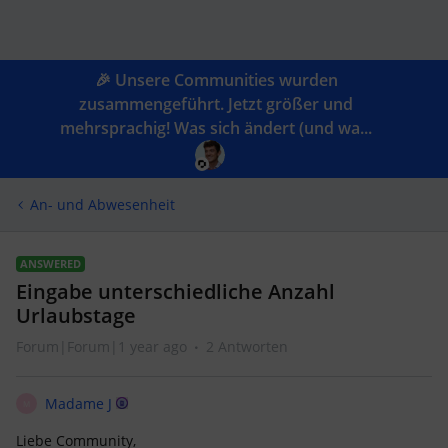
🎉 Unsere Communities wurden
zusammengeführt. Jetzt größer und
mehrsprachig! Was sich ändert (und wa...
An- und Abwesenheit
ANSWERED
Eingabe unterschiedliche Anzahl
Urlaubstage
Forum|Forum|1 year ago
2 Antworten
Madame J
M
Liebe Community,