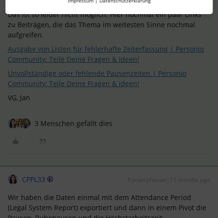
nachzuholen hat?
Impressum
|
Datenschutzerklärung
Das ist so leider nicht möglich. Hier nochmal ein paar Links
zu Beiträgen, die das Thema im weitesten Sinne nochmal
aufgreifen.
Ausgabe von Listen für fehlerhafte Zeiterfassung | Personio
Community: Teile Deine Fragen & Ideen!
Unvollständige oder fehlende Pausenzeiten | Personio
Community: Teile Deine Fragen & Ideen!
VG, Jan
3 Menschen gefällt dies
CPPL33
Forum|Forum|11 months ago
Wir haben die Daten einmal mit dem Attendance Period
(Legal System Report) exportiert und dann in einem Pivot die
Pausen, Ruhepausen und die Höchstarbeitszeit