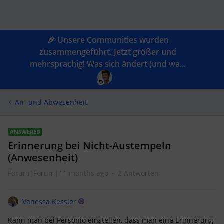
🎉 Unsere Communities wurden
zusammengeführt. Jetzt größer und
mehrsprachig! Was sich ändert (und wa...
An- und Abwesenheit
ANSWERED
Erinnerung bei Nicht-Austempeln
(Anwesenheit)
Forum|Forum|11 months ago
2 Antworten
Vanessa Kessler
Kann man bei Personio einstellen, dass man eine Erinnerung