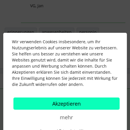
VG, Jan
erinnerungen
anwesenheiten
personio
Wir verwenden Cookies insbesondere, um Ihr
attendance
Time Tracking
reminders
Nutzungserlebnis auf unserer Website zu verbessern.
Sie helfen uns besser zu verstehen wie unsere
Websites genutzt wird, damit wir die Inhalte für Sie
anpassen und Werbung schalten können. Durch
Akzeptieren erklären Sie sich damit einverstanden.
Ihre Einwilligung können Sie jederzeit mit Wirkung für
2 Antworten
Älteste zuerst
die Zukunft widerrufen oder ändern.
AM_HR
Forum|Forum|11 months ago
ANTWORT
Akzeptieren
Hallo ​
@Vanessa Kessler
,
mehr
du meinst, dass der Mitarbeiter daran erinnert wird, dass es
Tage ohne vollständige Buchungen gibt und er diese