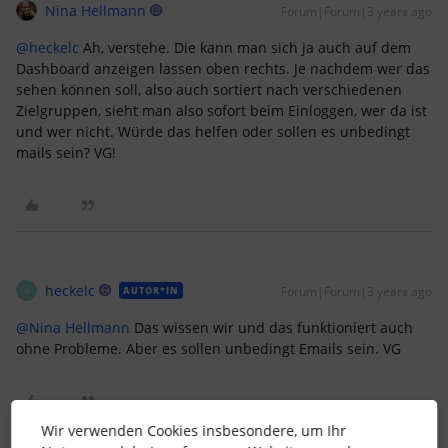
Nina Hellmann
Forum|Forum|3 years ago
@heckelc
Ah, verstehe. Die kann man sich ja auch auf dem
Dashboard anzeigen lassen oben rechts. Je nachdem wer das
sehen können soll, also auch sortiert nach verschiedenen
Zielgruppen, sieht man also sofort beim Einloggen, wer da ist
und wer nicht. Würde das helfen oder sollen es unbedingt
mails sein? VG!
heckelc
Forum|Forum|3 years ago
AUTOR*IN
H
@Nina Hellmann
Das wissen wir und das funktioniert auch
ohne Probleme. Aber es sollen unbedingt Emails sein. VG
Wir verwenden Cookies insbesondere, um Ihr