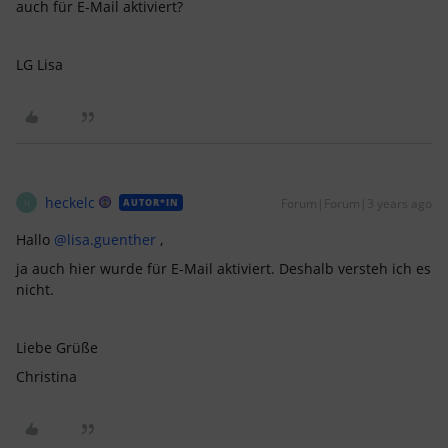
auch für E-Mail aktiviert?
LG Lisa
heckelc
Forum|Forum|3 years ago
AUTOR*IN
H
Hallo
@lisa.guenther
,
ja auch hier wurde für E-Mail aktiviert. Deshalb versteh ich es
nicht.
Liebe Grüße
Christina