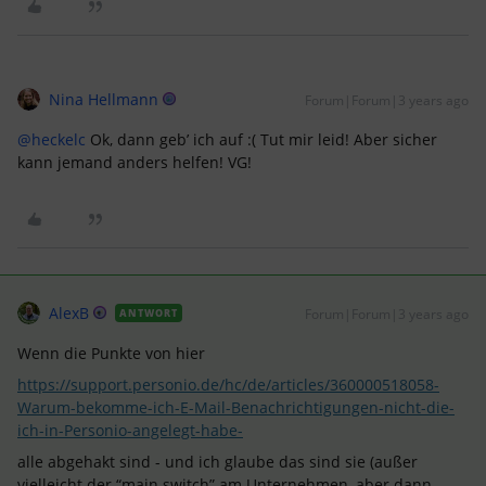
Nina Hellmann
Forum|Forum|3 years ago
@heckelc
Ok, dann geb’ ich auf :( Tut mir leid! Aber sicher
kann jemand anders helfen! VG!
AlexB
Forum|Forum|3 years ago
ANTWORT
Wenn die Punkte von hier
https://support.personio.de/hc/de/articles/360000518058-
Warum-bekomme-ich-E-Mail-Benachrichtigungen-nicht-die-
ich-in-Personio-angelegt-habe-
alle abgehakt sind - und ich glaube das sind sie (außer
vielleicht der “main switch” am Unternehmen, aber dann