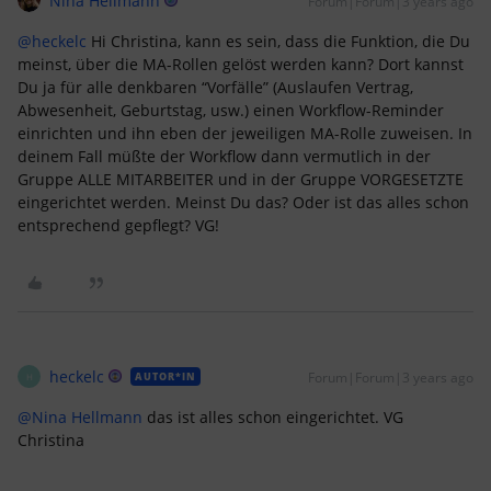
Nina Hellmann
Forum|Forum|3 years ago
@heckelc
Hi Christina, kann es sein, dass die Funktion, die Du
meinst, über die MA-Rollen gelöst werden kann? Dort kannst
Du ja für alle denkbaren “Vorfälle” (Auslaufen Vertrag,
Abwesenheit, Geburtstag, usw.) einen Workflow-Reminder
einrichten und ihn eben der jeweiligen MA-Rolle zuweisen. In
deinem Fall müßte der Workflow dann vermutlich in der
Gruppe ALLE MITARBEITER und in der Gruppe VORGESETZTE
eingerichtet werden. Meinst Du das? Oder ist das alles schon
entsprechend gepflegt? VG!
heckelc
Forum|Forum|3 years ago
AUTOR*IN
H
@Nina Hellmann
das ist alles schon eingerichtet. VG
Christina