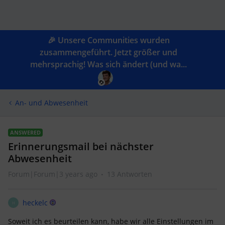
🎉 Unsere Communities wurden
zusammengeführt. Jetzt größer und
mehrsprachig! Was sich ändert (und wa...
An- und Abwesenheit
ANSWERED
Erinnerungsmail bei nächster
Abwesenheit
Forum|Forum|3 years ago
13 Antworten
heckelc
H
Soweit ich es beurteilen kann, habe wir alle Einstellungen im