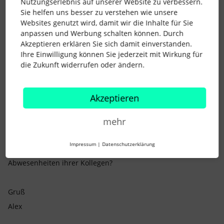
Nutzungserlebnis auf unserer Website zu verbessern.
Sie helfen uns besser zu verstehen wie unsere
AlexB
Forum|Forum|3 years ago
Websites genutzt wird, damit wir die Inhalte für Sie
anpassen und Werbung schalten können. Durch
Moin,
Akzeptieren erklären Sie sich damit einverstanden.
Ihre Einwilligung können Sie jederzeit mit Wirkung für
die Zukunft widerrufen oder ändern.
bekommt der Vorgesetzte die E-Mail, und nur die
Teamkollegen nicht?
Akzeptieren
Erinnerungen gehen nur, wenn ich mich richtig entsinne,
wenn der MA, der die Erinnerung erhalten soll, Ansichtsrecht
mehr
auf das Attribut hat. Jetzt ist ein bisschen die Frage, was das
“Attribut” bei Urlaub ist.
Impressum
|
Datenschutzerklärung
Haben die Kollegen Ansichtsrechte auf die
Abwesenheiten ihrer Kollegen?
Gruß
Alex