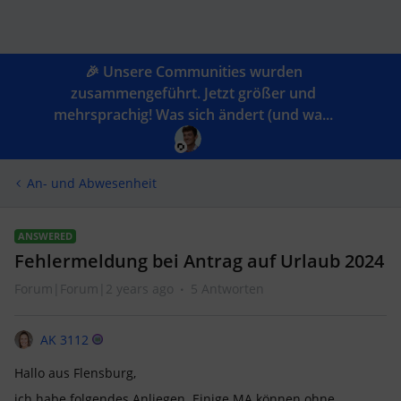
🎉 Unsere Communities wurden
zusammengeführt. Jetzt größer und
mehrsprachig! Was sich ändert (und wa...
An- und Abwesenheit
ANSWERED
Fehlermeldung bei Antrag auf Urlaub 2024
Forum|Forum|2 years ago
5 Antworten
AK 3112
Hallo aus Flensburg,
ich habe folgendes Anliegen. Einige MA können ohne