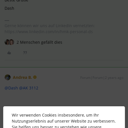
Dash
Gerne können wir uns auf LinkedIn vernetzten:
https://www.linkedin.com/in/hmk-personal-ds
2 Menschen gefällt dies
Andrea B.
Forum|Forum|2 years ago
@Dash
@AK 3112
Hier noch was aus der letzten Woche ;-)
Wir verwenden Cookies insbesondere, um Ihr
Nutzungserlebnis auf unserer Website zu verbessern.
Das Jahresende kommt Näher und die Fragen von vor 2
Sie helfen uns besser zu verstehen wie unsere