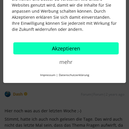
Jahren wiederholen sich leider….
Websites genutzt wird, damit wir die Inhalte für Sie
anpassen und Werbung schalten können. Durch
Grüße
Akzeptieren erklären Sie sich damit einverstanden.
Andrea​​​​​​​
Ihre Einwilligung können Sie jederzeit mit Wirkung für
die Zukunft widerrufen oder ändern.
Akzeptieren
Andrea
3 Menschen gefällt dies
mehr
Impressum
|
Datenschutzerklärung
Dash
Forum|Forum|2 years ago
Hier noch was aus der letzten Woche ;-)
Stimmt, hatte ich auch noch gelesen die Tage. Das wird auch
nicht das letzte Mal sein, dass das Thema Fragen aufwirft, da