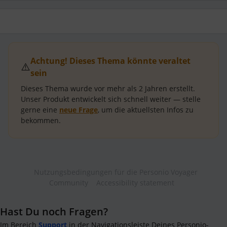
Achtung! Dieses Thema könnte veraltet
⚠️
sein
Dieses Thema wurde vor mehr als
2 Jahren
erstellt.
Unser Produkt entwickelt sich schnell weiter — stelle
gerne eine
neue Frage
, um die aktuellsten Infos zu
bekommen.
Nutzungsbedingungen für die Personio Voyager
Community
Accessibility statement
Hast Du noch Fragen?
Im Bereich
Support
in der Navigationsleiste Deines Personio-