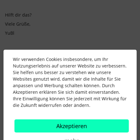
Hilft dir das?
Viele Grüße,
YuBl
2 Menschen gefällt dies
Wir verwenden Cookies insbesondere, um Ihr
Nutzungserlebnis auf unserer Website zu verbessern.
Sie helfen uns besser zu verstehen wie unsere
Websites genutzt wird, damit wir die Inhalte für Sie
anpassen und Werbung schalten können. Durch
Akzeptieren erklären Sie sich damit einverstanden.
Dash
Forum|Forum|5 years ago
Ihre Einwilligung können Sie jederzeit mit Wirkung für
die Zukunft widerrufen oder ändern.
[...], dass die Sollstunden in dem Monat um die Stunden am
Feiertag reduziert wurden.
Wenn es Anwesenheiten am Feiertag gibt, werden diese als
Akzeptieren
Überstunden gewertet.
Hallo
@edita.labed
,