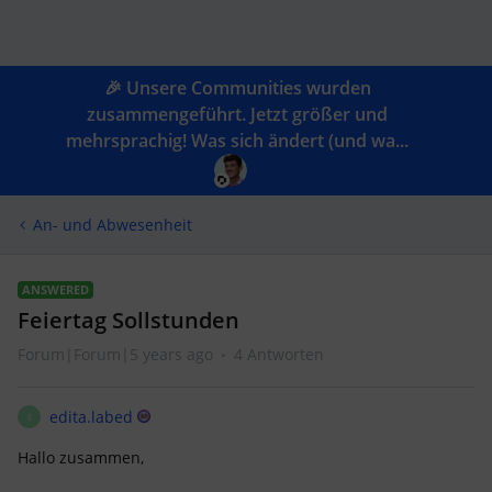
🎉 Unsere Communities wurden
zusammengeführt. Jetzt größer und
mehrsprachig! Was sich ändert (und wa...
An- und Abwesenheit
ANSWERED
Feiertag Sollstunden
Forum|Forum|5 years ago
4 Antworten
edita.labed
E
Hallo zusammen,