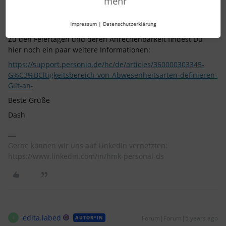
mehr
so wie
@YuBl
es schreibt, ist es die Standardeinstellung und
so dann auch korrekt.
Impressum
|
Datenschutzerklärung
Zu den Feiertagen und deren Anrechenbarkeit findest Du
hier noch ein paar weitere Informationen:
https://support.personio.de/hc/de/articles/360000303345-
G%C3%BCltigkeitsbereich-von-Abwesenheitsarten-definieren-
Gilt-an-
Beste Grüße
Dash
Gerne können wir uns auf LinkedIn vernetzten:
https://www.linkedin.com/in/hmk-personal-ds
edita.labed
Forum|Forum|5 years ago
AUTOR*IN
E