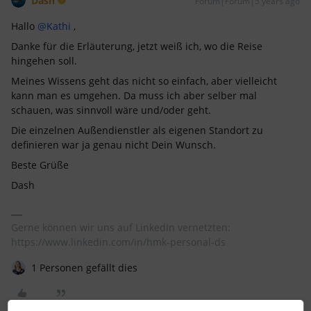
Dash
Forum|Forum|5 years ago
Hallo
@Kathi
,
Danke für die Erläuterung, jetzt weiß ich, wo die Reise
hingehen soll.
Meines Wissens geht das nicht so einfach, aber vielleicht
kann man es umgehen. Da muss ich aber selber mal
schauen, was sinnvoll wäre und/oder geht.
Die einzelnen Außendienstler als eigenen Standort zu
definieren war ja genau nicht Dein Wunsch.
Beste Grüße
Dash
Gerne können wir uns auf LinkedIn vernetzten:
https://www.linkedin.com/in/hmk-personal-ds
1 Personen gefällt dies