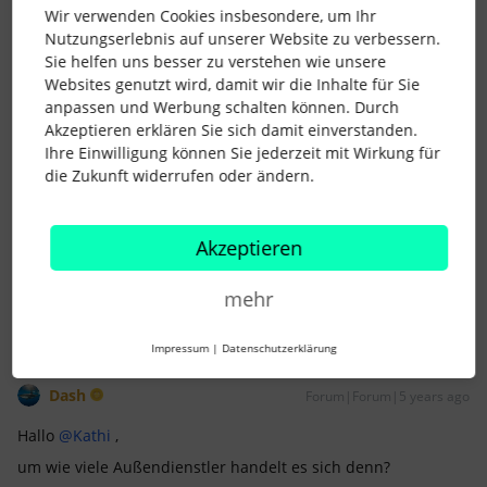
Wir verwenden Cookies insbesondere, um Ihr
Nutzungserlebnis auf unserer Website zu verbessern.
Sie helfen uns besser zu verstehen wie unsere
Kathi
Forum|Forum|5 years ago
AUTOR*IN
Websites genutzt wird, damit wir die Inhalte für Sie
Hallo
@Dash
,
anpassen und Werbung schalten können. Durch
Akzeptieren erklären Sie sich damit einverstanden.
Ihre Einwilligung können Sie jederzeit mit Wirkung für
genau richtig erfasst. Danke, dass Du Dir das mal anschaust.
die Zukunft widerrufen oder ändern.
Viele Grüße zurück
Akzeptieren
Kathi
mehr
Impressum
|
Datenschutzerklärung
Dash
Forum|Forum|5 years ago
Hallo
@Kathi
,
um wie viele Außendienstler handelt es sich denn?