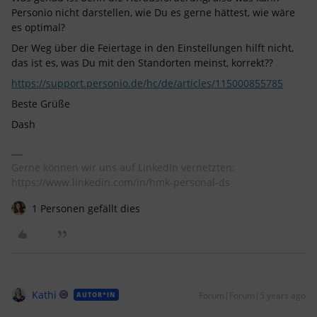
Personio nicht darstellen, wie Du es gerne hättest, wie wäre
es optimal?
Der Weg über die Feiertage in den Einstellungen hilft nicht,
das ist es, was Du mit den Standorten meinst, korrekt??
https://support.personio.de/hc/de/articles/115000855785
Beste Grüße
Dash
Gerne können wir uns auf LinkedIn vernetzten:
https://www.linkedin.com/in/hmk-personal-ds
1 Personen gefällt dies
Kathi
Forum|Forum|5 years ago
AUTOR*IN