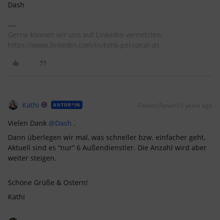
Dash
Gerne können wir uns auf LinkedIn vernetzten:
https://www.linkedin.com/in/hmk-personal-ds
Kathi
Forum|Forum|5 years ago
AUTOR*IN
Vielen Dank
@Dash
.
Dann überlegen wir mal, was schneller bzw. einfacher geht.
Aktuell sind es “nur” 6 Außendienstler. Die Anzahl wird aber
weiter steigen.
Schöne Grüße & Ostern!
Kathi