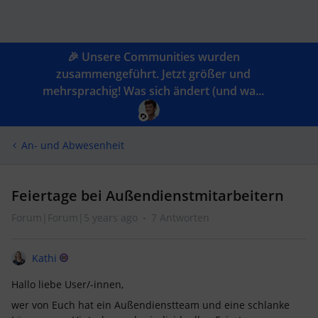
🎉 Unsere Communities wurden
zusammengeführt. Jetzt größer und
mehrsprachig! Was sich ändert (und wa...
An- und Abwesenheit
Feiertage bei Außendienstmitarbeitern
Forum|Forum|5 years ago
7 Antworten
Kathi
Hallo liebe User/-innen,
wer von Euch hat ein Außendienstteam und eine schlanke