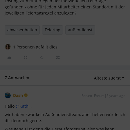
Lösung zum Hinterlegen der individuellen Feiertage
gefunden - ohne für jeden Mitarbeiter einen Standort mit der
jeweiligen Feiertagsregel anzulegen?
abwesenheiten
Feiertag
außendienst
1 Personen gefällt dies
7 Antworten
Älteste zuerst
Dash
Forum|Forum|5 years ago
Hallo
@Kathi
,
wir haben zwar kein Außendienstteam, aber helfen würde ich
dir dennoch gerne.
Was genau ist denn die Herausforderung, also was kann