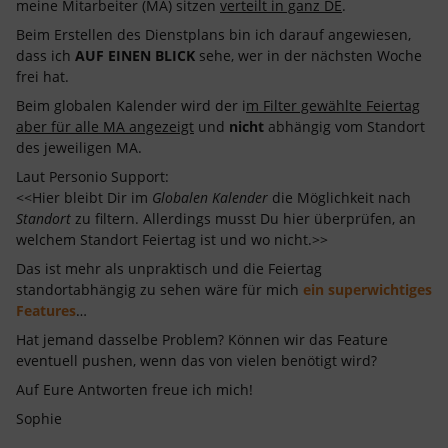
meine Mitarbeiter (MA) sitzen
verteilt in ganz DE
.
Beim Erstellen des Dienstplans bin ich darauf angewiesen,
dass ich
AUF EINEN BLICK
sehe, wer in der nächsten Woche
frei hat.
Beim globalen Kalender wird der i
m Filter gewählte Feiertag
aber für alle MA angezeigt
und
nicht
abhängig vom Standort
des jeweiligen MA.
Laut Personio Support:
<<Hier bleibt Dir im
Globalen Kalender
die Möglichkeit nach
Standort
zu filtern. Allerdings musst Du hier überprüfen, an
welchem Standort Feiertag ist und wo nicht.>>
Das ist mehr als unpraktisch und die Feiertag
standortabhängig zu sehen wäre für mich
ein superwichtiges
Features
…
Hat jemand dasselbe Problem? Können wir das Feature
eventuell pushen, wenn das von vielen benötigt wird?
Auf Eure Antworten freue ich mich!
Sophie