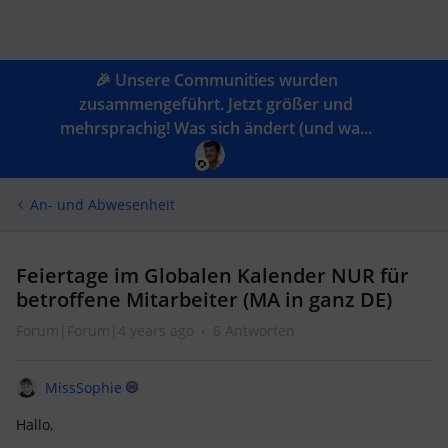
🎉 Unsere Communities wurden
zusammengeführt. Jetzt größer und
mehrsprachig! Was sich ändert (und wa...
An- und Abwesenheit
Feiertage im Globalen Kalender NUR für
betroffene Mitarbeiter (MA in ganz DE)
Forum|Forum|4 years ago
6 Antworten
MissSophie
Hallo,