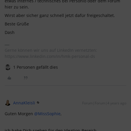
etwas internes / technisches bei Personio oder dem Forum
hier zu sein.
Wirst aber sicher ganz schnell jetzt dafür freigeschaltet.
Beste Grüße
Dash
Gerne können wir uns auf LinkedIn vernetzten:
https://www.linkedin.com/in/hmk-personal-ds
1 Personen gefällt dies
AnnaKleisli
Forum|Forum|4 years ago
Guten Morgen
@MissSophie
,
ich habe Dich soeben für den Ideation-Bereich