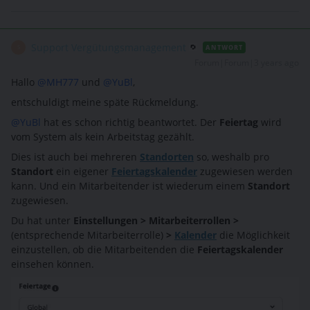
Support Vergütungsmanagement
ANTWORT
S
Forum|Forum|3 years ago
Hallo
@MH777
und
@YuBl
,
entschuldigt meine späte Rückmeldung.
@YuBl
hat es schon richtig beantwortet. Der
Feiertag
wird
vom System als kein Arbeitstag gezählt.
Dies ist auch bei mehreren
Standorten
so, weshalb pro
Standort
ein eigener
Feiertagskalender
zugewiesen werden
kann. Und ein Mitarbeitender ist wiederum einem
Standort
zugewiesen.
Du hat unter
Einstellungen > Mitarbeiterrollen >
(entsprechende Mitarbeiterrolle)
>
Kalender
die Möglichkeit
einzustellen, ob die Mitarbeitenden die
Feiertagskalender
einsehen können.