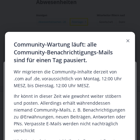
Beste Grüße
×
Community-Wartung läuft: alle
Katharina
Community-Benachrichtigungs-Mails
sind für einen Tag pausiert.
Wir verwenden Cookies insbesondere, um Ihr
Wir migrieren die Community-Inhalte derzeit von
Nutzungserlebnis auf unserer Website zu verbessern.
.com auf .de, voraussichtlich von Montag, 12:00 Uhr
Sie helfen uns besser zu verstehen wie unsere
MESZ, bis Dienstag, 12:00 Uhr MESZ.
Websites genutzt wird, damit wir die Inhalte für Sie
Ihr könnt in dieser Zeit wie gewohnt weiter stöbern
anpassen und Werbung schalten können. Durch
2 Antworten
Älteste zuerst
und posten. Allerdings erhält währenddessen
Akzeptieren erklären Sie sich damit einverstanden.
niemand Community-Mails, z. B. Benachrichtigungen
Ihre Einwilligung können Sie jederzeit mit Wirkung für
zu @Erwähnungen, neuen Beiträgen, Antworten oder
die Zukunft widerrufen oder ändern.
YuBl
Forum|Forum|3 years ago
PNs. Verpasste E-Mails werden nicht nachträglich
Hallo
@MH777
,
verschickt
Akzeptieren
ich könnte mir vorstellen, dass die Funktion so gar nicht