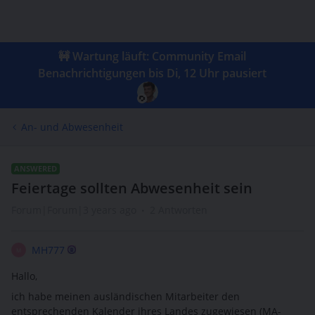
🚧 Wartung läuft: Community Email
Benachrichtigungen bis Di, 12 Uhr pausiert
An- und Abwesenheit
ANSWERED
Feiertage sollten Abwesenheit sein
Forum|Forum|3 years ago
2 Antworten
MH777
M
Hallo,
ich habe meinen ausländischen Mitarbeiter den
entsprechenden Kalender ihres Landes zugewiesen (MA-