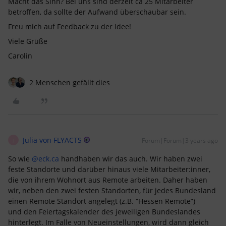
Macht das Sinn? Bei uns sind derzeit ca 25 Mitarbeiter
betroffen, da sollte der Aufwand überschaubar sein.
Freu mich auf Feedback zu der Idee!
Viele Grüße
Carolin
2 Menschen gefällt dies
Julia von FLYACTS
Forum|Forum|3 years ago
J
So wie
@eck.ca
handhaben wir das auch. Wir haben zwei
feste Standorte und darüber hinaus viele Mitarbeiter:inner,
die von ihrem Wohnort aus Remote arbeiten. Daher haben
wir, neben den zwei festen Standorten, für jedes Bundesland
einen Remote Standort angelegt (z.B. “Hessen Remote”)
und den Feiertagskalender des jeweiligen Bundeslandes
hinterlegt. Im Falle von Neueinstellungen, wird dann gleich