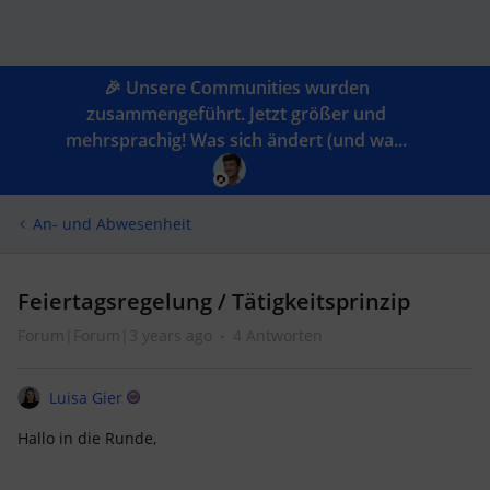
🎉 Unsere Communities wurden
zusammengeführt. Jetzt größer und
mehrsprachig! Was sich ändert (und wa...
An- und Abwesenheit
Feiertagsregelung / Tätigkeitsprinzip
Forum|Forum|3 years ago
4 Antworten
Luisa Gier
Hallo in die Runde,