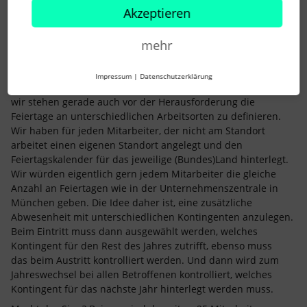
Akzeptieren
mehr
eck.ca
Forum|Forum|3 years ago
Impressum
|
Datenschutzerklärung
Hi zusammen,
wir stehen gerade auch vor der Herausforderung die
Feiertage an unterschiedlichen Arbeitsorten zu definieren.
Wir haben für jeden Mitarbeiter, der nicht am Standort
arbeitet einen eigenen Standort angelegt und den
Feiertagskalender für das jeweilige (Bundes)Land hinterlegt.
Wir würden eigentlich gern jedem Mitarbeiter die gleiche
Anzahl an Feiertagen wie in der Unternehmenszentrale in
München geben. Die Idee daher ist, eine zusätzliche
Abwesenheit mit unterschiedlichen Kontingenten anzulegen.
Beim Eintritt muss dann ausgewählt werden, welches
Kontingent für den Rest des Jahres zutrifft, ebenso muss
das beim Austritt kontrolliert werden. Und dann wird zum
Jahreswechsel bei allen Betroffenen kontrolliert, welches
Kontingent für das nächste Jahr hinterlegt werden muss.