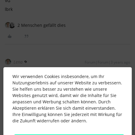
VG
lbrk
2 Menschen gefällt dies
Lena
Forum|Forum|3 years ago
Vielen Dank für Deinen Vorschlag
@lbrk
!
Wir verwenden Cookies insbesondere, um Ihr
Mich interessiert, wie das andere Unternehmen
Nutzungserlebnis auf unserer Website zu verbessern.
umsetzten. 😊
Sie helfen uns besser zu verstehen wie unsere
Websites genutzt wird, damit wir die Inhalte für Sie
Legt beispielsweise auch jemand für die Mitarbeitenden im
anpassen und Werbung schalten können. Durch
Home Office eigene Standorte an und weißt diese zu?
Akzeptieren erklären Sie sich damit einverstanden.
Liebe Grüße
Ihre Einwilligung können Sie jederzeit mit Wirkung für
Lena
die Zukunft widerrufen oder ändern.