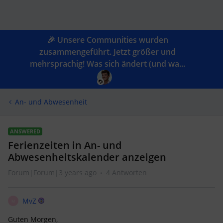
🎉 Unsere Communities wurden
zusammengeführt. Jetzt größer und
mehrsprachig! Was sich ändert (und wa...
An- und Abwesenheit
ANSWERED
Ferienzeiten in An- und
Abwesenheitskalender anzeigen
Forum|Forum|3 years ago
4 Antworten
MvZ
M
Guten Morgen,