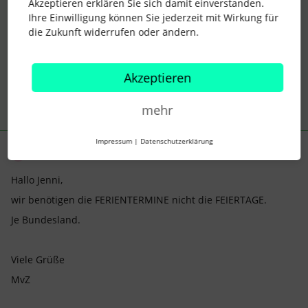
Akzeptieren erklären Sie sich damit einverstanden.
Ihre Einwilligung können Sie jederzeit mit Wirkung für
Mit lieben Grüßen
die Zukunft widerrufen oder ändern.
Jenni
Akzeptieren
mehr
Impressum
|
Datenschutzerklärung
MvZ
Forum|Forum|3 years ago
AUTOR*IN
M
Hallo Jenni,
wir benötigen die FERIENTERMINE nicht die FEIERTAGE.
Je Bundesland.
Viele Grüße
MvZ