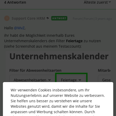
4 Antworten
Älteste zuerst
Support Core HRM
Forum|Forum|3 years ago
ANTWORT
S
Hallo
@MvZ
,
ihr habt die Möglichkeit innerhalb Eures
Unternehmenskalenders den Filter
Feiertage
zu nutzen
(siehe Screenshot aus meinem Testaccount):
Wir verwenden Cookies insbesondere, um Ihr
Nutzungserlebnis auf unserer Website zu verbessern.
Darüber können gezielte Feiertagskalender ausgewählt und
Sie helfen uns besser zu verstehen wie unsere
abgebildet werden. Ich habe Dir für weitere Informationen
Websites genutzt wird, damit wir die Inhalte für Sie
zum Kalender
hier
gern unseren entsprechenden
anpassen und Werbung schalten können. Durch
Helpcenter-Artikel verlinkt. 😊