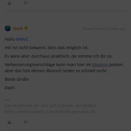
Dash
Forum|Forum|3 years ago
Hallo
@MvZ
,
mir ist nicht bekannt, dass das möglich ist.
Es wäre aber durchaus praktisch, da stimme ich dir zu.
Verbesserungsvorschläge kann man hier im
Ideation
posten,
aber das löst deinen Wunsch leider so schnell nicht.
Beste Grüße
Dash
Gerne können wir uns auf LinkedIn vernetzten:
https://www.linkedin.com/in/hmk-personal-ds