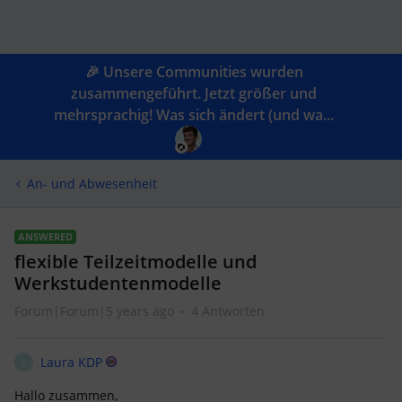
🎉 Unsere Communities wurden
zusammengeführt. Jetzt größer und
mehrsprachig! Was sich ändert (und wa...
An- und Abwesenheit
ANSWERED
flexible Teilzeitmodelle und
Werkstudentenmodelle
Forum|Forum|5 years ago
4 Antworten
Laura KDP
L
Hallo zusammen,