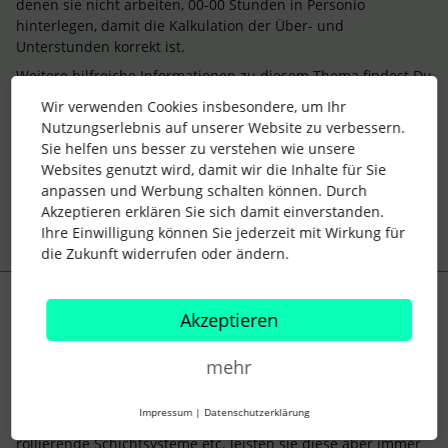
denen sie nicht arbeiten, 00-00 Stunden in Personio
hinterlegen, damit die Kalkulation der Über- und
Unterstunden korrekt ist.
Weitere hilfreiche Informationen zu diesem Thema findest Du
auch im Helpcenter Artikel
Best Practices: Teilzeitmitarbeiter
Wir verwenden Cookies insbesondere, um Ihr
und Werkstudenten
.
Nutzungserlebnis auf unserer Website zu verbessern.
Viele Grüße und ein schönes Pfingstwochenende,
Sie helfen uns besser zu verstehen wie unsere
Karo
Websites genutzt wird, damit wir die Inhalte für Sie
anpassen und Werbung schalten können. Durch
Akzeptieren erklären Sie sich damit einverstanden.
Ihre Einwilligung können Sie jederzeit mit Wirkung für
die Zukunft widerrufen oder ändern.
Ina W.
Forum|Forum|4 years ago
I
Akzeptieren
Hallo
@Laura KDP
und
@KarolinDasch
!
mehr
Ich bin gerade auf diesen älteren Post gestoßen, da wir eine
ähnliche Situation im Betrieb haben:
Impressum
|
Datenschutzerklärung
Viele Kollegen haben eine feste Wochenarbeitszeit, durch
rollierende Schichtsysteme etc. leisten sie diese aber immer