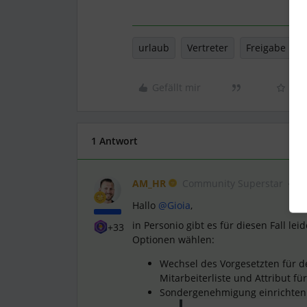
urlaub
Vertreter
Freigabe
Gefällt mir
1 Antwort
AM_HR
Community Superstar
Hallo
@Gioia
,
in Personio gibt es für diesen Fall le
+33
Optionen wählen:
Wechsel des Vorgesetzten für d
Mitarbeiterliste und Attribut fü
Sondergenehmigung einrichten 