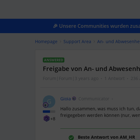
🎉 Unsere Communities wurden zusam
Homepage
Support Area
An- und Abwesenhe
ANSWERED
Freigabe von An- und Abwesenh
Forum|Forum|3 years ago
1 Antwort
236 
Gioia
Communicator
G
Hallo zusammen, was muss ich tun, d
freigegeben werden können (nur, wen
+8
Beste Antwort von
AM_HR