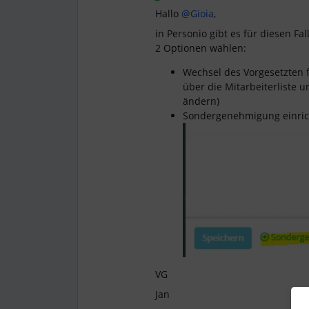
Hallo
@Gioia
,
in Personio gibt es für diesen Fa
2 Optionen wählen:
Wechsel des Vorgesetzten 
über die Mitarbeiterliste u
ändern)
Sondergenehmigung einrich
VG
Jan