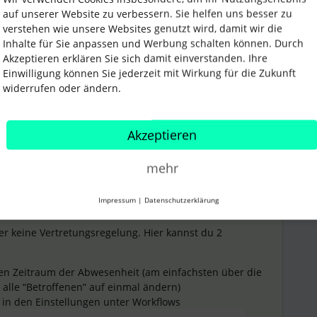
auf unserer Website zu verbessern. Sie helfen uns besser zu
verstehen wie unsere Websites genutzt wird, damit wir die
Inhalte für Sie anpassen und Werbung schalten können. Durch
Genehmigung
Akzeptieren erklären Sie sich damit einverstanden. Ihre
Einwilligung können Sie jederzeit mit Wirkung für die Zukunft
widerrufen oder ändern.
Teilen
Akzeptieren
mehr
Forum|Forum|3 years ago
ANTWORT
Impressum
|
Datenschutzerklärung
ider keine Vertretungsregelung. Hier kannst du 2
en Zeitraum der Abwesenheit (am einfachsten über die
r alle “Betroffenen” auf einmal ändern)
in den Einstellungen unter Workflows