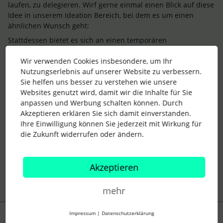
laufen, zu delegieren. Wirf gerne einmal einen Blick auf diese
Idee in unserem Ideation Bereich, bei dem es um einen
ähnlichen Wunsch geht:
Stattdessen bietet es sich an einen temporären
Genehmigungsprozess aufzusetzen, falls alle Mitarbeitenden
Wir verwenden Cookies insbesondere, um Ihr
aus der
Mitarbeitendenrolle
Personalwesen abwesend sind.
Nutzungserlebnis auf unserer Website zu verbessern.
Sobald die Personen wieder zurückkehren, kannst Du diesen
Sie helfen uns besser zu verstehen wie unsere
Genehmigungsprozess auch wieder löschen. Das ist unter
Websites genutzt wird, damit wir die Inhalte für Sie
“Temporäre genehmigende Personen anlegen” gemeint. Hilft
anpassen und Werbung schalten können. Durch
Dir das weiter bei Deiner Frage?
Akzeptieren erklären Sie sich damit einverstanden.
Liebe Grüße
Ihre Einwilligung können Sie jederzeit mit Wirkung für
Aylin
die Zukunft widerrufen oder ändern.
1 Personen gefällt dies
Akzeptieren
mehr
Impressum
|
Datenschutzerklärung
Marie-Soph
Forum|Forum|2 years ago
AUTOR*IN
M