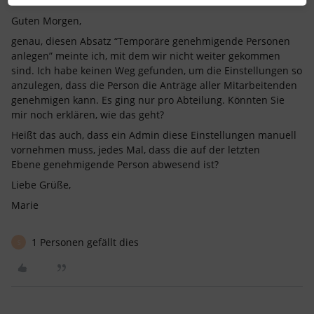
Guten Morgen,
genau, diesen Absatz “Temporäre genehmigende Personen
anlegen” meinte ich, mit dem wir nicht weiter gekommen
sind. Ich habe keinen Weg gefunden, um die Einstellungen so
anzulegen, dass die Person die Anträge aller Mitarbeitenden
genehmigen kann. Es ging nur pro Abteilung. Könnten Sie
mir noch erklären, wie das geht?
Heißt das auch, dass ein Admin diese Einstellungen manuell
vornehmen muss, jedes Mal, dass die auf der letzten
Ebene genehmigende Person abwesend ist?
Liebe Grüße,
Marie
1 Personen gefällt dies
S