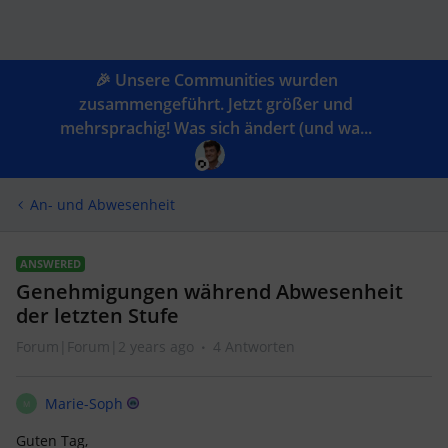
🎉 Unsere Communities wurden
zusammengeführt. Jetzt größer und
mehrsprachig! Was sich ändert (und wa...
An- und Abwesenheit
ANSWERED
Genehmigungen während Abwesenheit
der letzten Stufe
Forum|Forum|2 years ago
4 Antworten
Marie-Soph
M
Guten Tag,