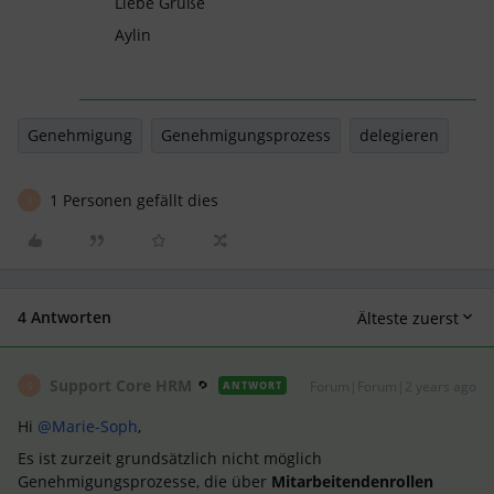
Liebe Grüße
Aylin
Genehmigung
Genehmigungsprozess
delegieren
1 Personen gefällt dies
S
4 Antworten
Älteste zuerst
Support Core HRM
Forum|Forum|2 years ago
ANTWORT
S
Hi
@Marie-Soph
,
Es ist zurzeit grundsätzlich nicht möglich
Genehmigungsprozesse, die über
Mitarbeitendenrollen