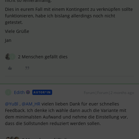
nicht so fehleranfällig.
Dies in eurem Fall mit einem Kontingent zu verknüpfen sollte
funktionieren, habe ich bislang allerdings noch nicht
getestet.
Viele Grüße
Jan
2 Menschen gefällt dies
E
Edith
Forum|Forum|2 months ago
AUTOR*IN
E
@YuBl
, ​
@AM_HR
vielen lieben Dank für euer schnelles
Feedback. Ich denke ich wähle dann auch die Variante mit
dem minimalsten Aufwand und nehme die Einstellung vor,
dass die Sollstunden reduziert werden sollen.