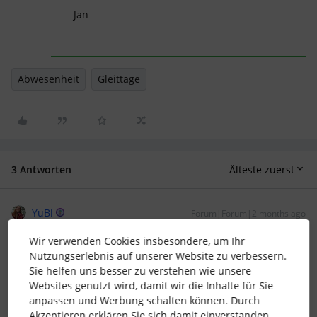
Jan
Abwesenheit
Gleittage
3 Antworten
Älteste zuerst
YuBl
Forum|Forum|2 months ago
Hello ​
@Edith
,
Wir verwenden Cookies insbesondere, um Ihr
Nutzungserlebnis auf unserer Website zu verbessern.
vorneweg: Wir haben kein Kontingent bzw. “unbegrenzt”
Sie helfen uns besser zu verstehen wie unsere
dafür, deswegen weiß ich nicht mit Sicherheit, wie sich die
Websites genutzt wird, damit wir die Inhalte für Sie
konkrete Tagesanzahl auswirkt.
anpassen und Werbung schalten können. Durch
Akzeptieren erklären Sie sich damit einverstanden.