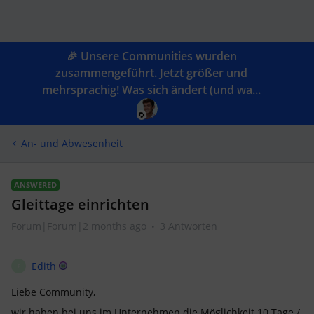
🎉 Unsere Communities wurden
zusammengeführt. Jetzt größer und
mehrsprachig! Was sich ändert (und wa...
An- und Abwesenheit
ANSWERED
Gleittage einrichten
Forum|Forum|2 months ago
3 Antworten
Edith
E
Liebe Community,
wir haben bei uns im Unternehmen die Möglichkeit 10 Tage /