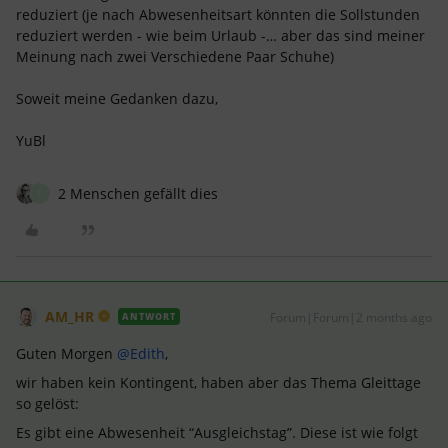
reduziert (je nach Abwesenheitsart könnten die Sollstunden
reduziert werden - wie beim Urlaub -… aber das sind meiner
Meinung nach zwei Verschiedene Paar Schuhe)
Soweit meine Gedanken dazu,
YuBl
2 Menschen gefällt dies
E
AM_HR
Forum|Forum|2 months ago
ANTWORT
Guten Morgen ​
@Edith
,
wir haben kein Kontingent, haben aber das Thema Gleittage
so gelöst:
Es gibt eine Abwesenheit “Ausgleichstag”. Diese ist wie folgt