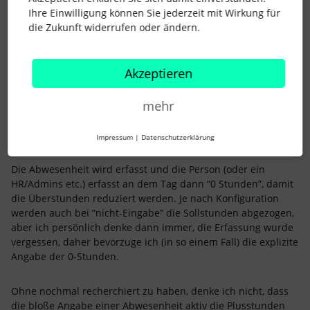
Ihre Einwilligung können Sie jederzeit mit Wirkung für
Unsere Variante ist: ein MA meldet sich bei mir oder den Mit-
die Zukunft widerrufen oder ändern.
Adminas, wenn ein Zeitausgleichstag gewünscht ist (oder
zwei oder fünf oder wie auch immer) & die entsprechenden
Überstunden vorhanden sind; mir wandeln die Überstunden
Akzeptieren
dann entsprechend um. So “füllt” sich dann auch der
Anspruch und die Person kann den Tag entsprechend
mehr
beantragen.
Impressum
|
Datenschutzerklärung
Was auch gehen müsste:
Die Abwesenheit wird erfasst und die Person (oder ein
HR/Admins etc.) erfasst an dem Tag dann “0 Stunden”, damit
die Überstunden reduziert werden. Je nach Konfiguration
werden auch bei “nicht-Eingabe” die Sollstunden abgezogen,
aber ich persönlich denke dann immer, die Erfassung wurde
vergessen, daher bevorzuge ich (in so einem Fall) die explizite
Angabe der 0-Stunden.
Ohne nochmal recherchiert zu haben, denke ich nicht, dass
die bloße Angabe einer Abwesenheit aktiv die Plusstunden