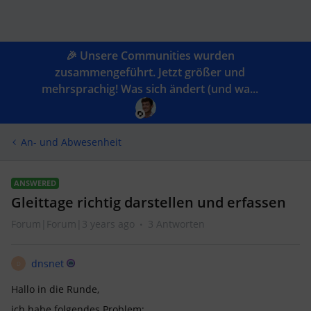
🎉 Unsere Communities wurden
zusammengeführt. Jetzt größer und
mehrsprachig! Was sich ändert (und wa...
An- und Abwesenheit
ANSWERED
Gleittage richtig darstellen und erfassen
Forum|Forum|3 years ago
3 Antworten
dnsnet
D
Hallo in die Runde,
ich habe folgendes Problem: