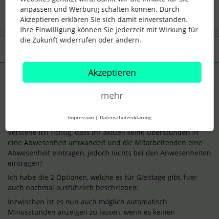
anpassen und Werbung schalten können. Durch
Akzeptieren erklären Sie sich damit einverstanden.
Ihre Einwilligung können Sie jederzeit mit Wirkung für
die Zukunft widerrufen oder ändern.
3 Antworten
Älteste zuerst
Akzeptieren
Lena
Forum|Forum|3 years ago
ANTWORT
mehr
Hallo
@dnsnet
,
ich bin mir nicht sicher, ob ich den Prozess bei Euch im
Impressum
|
Datenschutzerklärung
Unternehmen 100% verstanden haben.
Verstehe ich richtig, dass ihr aktuell keine Überstunden in
eine Abwesenheit umwandelt und die Mitarbeitenden eine
Abwesenheit eintragen, jedoch nichts bei den Anwesenheiten
eintragen?
Ich habe die 2 Optionen, welche es für Gleittage gibt, hier
auch nochmal ausführlich beschrieben:
Inzwischen ist es nun auch möglich automatisch
Minusstunden anzeigen zu lassen, wenn es keinen