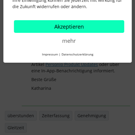
Ihre Einwilligung können Sie jederzeit mit Wirkung für
Ich kann verstehen, dass dies mit einem
die Zukunft widerrufen oder ändern.
hohen manuellen Aufwand verbunden
wäre. Ich würde dir deshalb empfehlen,
Dein Feedback und Vorschläge direkt in
Akzeptieren
Deinem Personio-Account über die Funktion
Feedback geben
einzureichen. Das
mehr
Feedback kommt dadurch direkt bei den
entsprechenden Produktteams an.
Impressum
|
Datenschutzerklärung
Über Produktneuerung wirst Du in unserem
Artikel
Personio Produkt Updates
oder über
eine In-App-Benachrichtigung informiert.
Beste Grüße
Katharina
überstunden
Zeiterfassung
Genehmigung
Gleitzeit