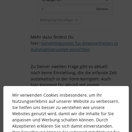
Mehr dazu findest Du
hier:
Genehmigungen für Anwesenheiten in
Automatisierungen einrichten
Zu Deiner zweiten Frage gibt es aktuell
noch keine Einstellung, die die erfasste Zeit
automatisch in der Form korrigiert. Auch
hier könntest Du aktuell mit einem
Workflow arbeiten mit den
Bedingungen
Wir verwenden Cookies insbesondere, um Ihr
“Arbeitsbeginn ist früher oder später als im
Nutzungserlebnis auf unserer Website zu verbessern.
Arbeitszeitmodell festgelegt” bzw.
Sie helfen uns besser zu verstehen wie unsere
“Arbeitsende ist früher oder später als im
Websites genutzt wird, damit wir die Inhalte für Sie
Arbeitszeitmodell festgelegt” und die
anpassen und Werbung schalten können. Durch
Arbeitszeiten könnten daraufhin manuell
Akzeptieren erklären Sie sich damit einverstanden.
korrigiert werden, sofern gewünscht.