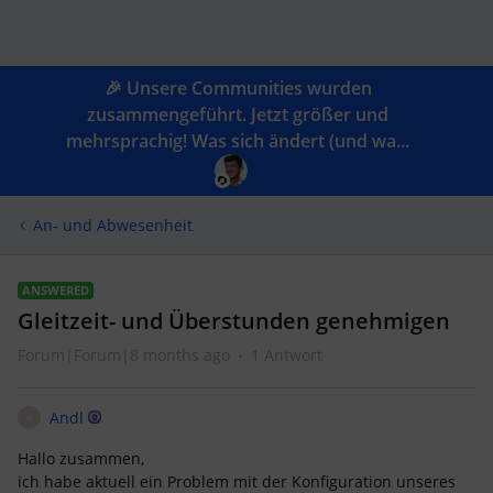
🎉 Unsere Communities wurden
zusammengeführt. Jetzt größer und
mehrsprachig! Was sich ändert (und wa...
An- und Abwesenheit
ANSWERED
Gleitzeit- und Überstunden genehmigen
Forum|Forum|8 months ago
1 Antwort
Andl
A
Hallo zusammen,
ich habe aktuell ein Problem mit der Konfiguration unseres