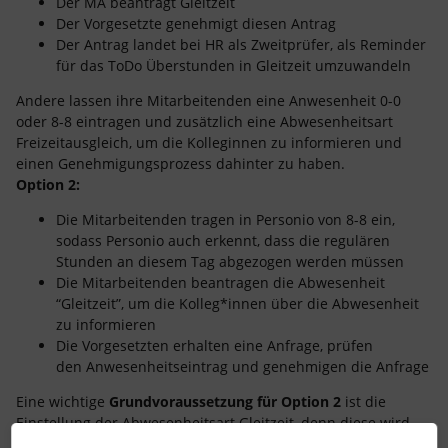
Der MA beantragt Gleitzeit
Der Vorgesetzte genehmigt diesen Antrag
Der Antrag landet bei HR als Zweitprüfer, als Reminder
für das ToDo Überstunden in Gleitzeit umzuwandeln
Andere lassen ihre Mitarbeitenden eine Anwesenheit 0-0
oder 8-8 eintragen und zusätzlich eine Abwesenheitsart
Freizeitausgleich, um die Kolleginnen zu informieren und
einen Genehmigungsprozess dahinter zu haben.
Option 2:
Die Mitarbeitenden tragen in Personio von 8-8 ein,
sodass Personio auch erkennt, dass die regulären
Stunden an diesem Tag abgezogen werden müssen
Die Mitarbeitenden beantragen die Abwesenheit
“Gleitzeit”, um die Kolleg*innen über die Abwesenheit
zu informieren
Die Vorgesetzten erhalten eine Anfrage, prüfen
den Anwesenheitseintrag und genehmigen die Anfrage
Eine wichtige
Grundvoraussetzung für
Option 2
ist die
Einstellung der Abwesenheitsart Gleitzeit, denn diese wird
anders eingestellt, als die Bisherige mit Kontingent.