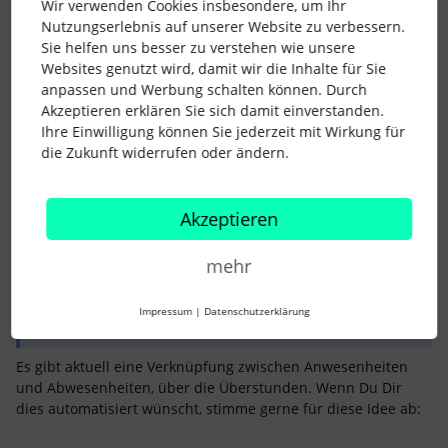
Wir verwenden Cookies insbesondere, um Ihr
Nutzungserlebnis auf unserer Website zu verbessern.
Für die Einstellung der Abwesenheitsart,
Gleitzeit
, ist
Sie helfen uns besser zu verstehen wie unsere
es wichtig, dass es sich um keine Fehlzeit, wie Urlaub
Websites genutzt wird, damit wir die Inhalte für Sie
oder Krankheit welche aufgrund der Eigenschaft
anpassen und Werbung schalten können. Durch
vergütet wird, handelt.
Akzeptieren erklären Sie sich damit einverstanden.
→
Das bedeutet in den
Einstellungen > Abwesenheit
wird
Ihre Einwilligung können Sie jederzeit mit Wirkung für
für Gleitzeit die Frage “
Anwesenheiten während
die Zukunft widerrufen oder ändern.
Abwesenheiten…?
” mit “Nein” beantwortet.
Denn die Mitarbeitenden haben die Stunden, welche sie
Akzeptieren
hier abbauen bereits geleistet und durch den 8-
8 Eintrag wurden sie auch bereits von ihrem
mehr
Überstundenkonto abgezogen. Die Anwesenheitszeiten
in Personio stimmen also bereits und auch die Stunden
für welche sie vergütet werden.
Impressum
|
Datenschutzerklärung
Es gibt aktuell eine Verknüpfung zwischen Anwesenheiten
und Abwesenheiten, über die Überstunden. Wenn Du Dir
dies automatisiert wünscht, stimme gerne für diese Idee ab: