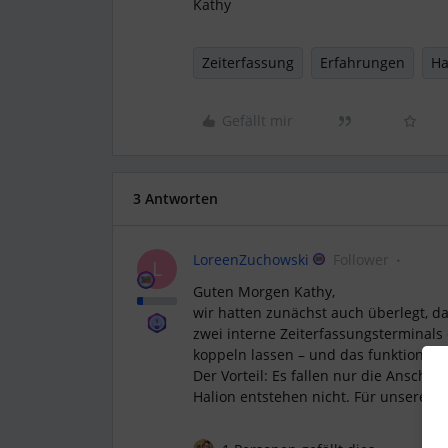
Kathy
Zeiterfassung
Erfahrungen
Ha
Gefällt mir
3 Antworten
LoreenZuchowski
Follower
L
Guten Morgen Kathy,
wir hatten zunächst auch überlegt, da
zwei interne Zeiterfassungsterminals 
koppeln lassen – und das funktionier
Der Vorteil: Es fallen nur die Anschaf
Halion entstehen nicht. Für unsere IT