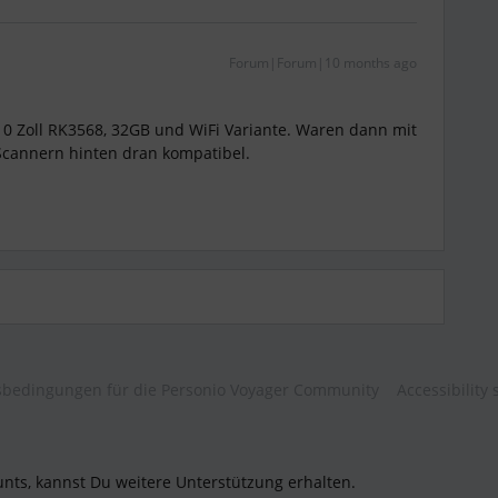
Forum|Forum|10 months ago
0 Zoll RK3568, 32GB und WiFi Variante. Waren dann mit
Scannern hinten dran kompatibel.
bedingungen für die Personio Voyager Community
Accessibility
unts, kannst Du weitere Unterstützung erhalten.