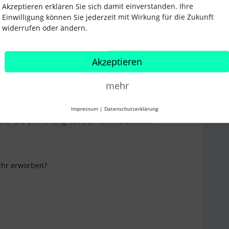
Akzeptieren erklären Sie sich damit einverstanden. Ihre
Einwilligung können Sie jederzeit mit Wirkung für die Zukunft
widerrufen oder ändern.
Forum|Forum|10 months ago
Akzeptieren
mit zu arbeiten. Letztlich haben wir uns jedoch für
mehr
entschieden, die sich ganz einfach mit Personio
t hervorragend.
Impressum
|
Datenschutzerklärung
fungskosten für die Terminals an, zusätzliche Kosten an
 war die Einrichtung absolut kein Hexenwerk.
 ihr erworben?