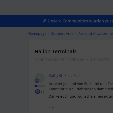
🎉 Unsere Communities wurden zusam
Homepage
Support Area
An- und Abwesenhe
Halion Terminals
Forum|Forum|11 months ago
3 Antworten
Kathy
Busy Bee
K
Arbeitet jemand von Euch mit den Ze
Könnt ihr eure Erfahrungen damit tei
+1
Danke euch und wünsche einen guten 
LG