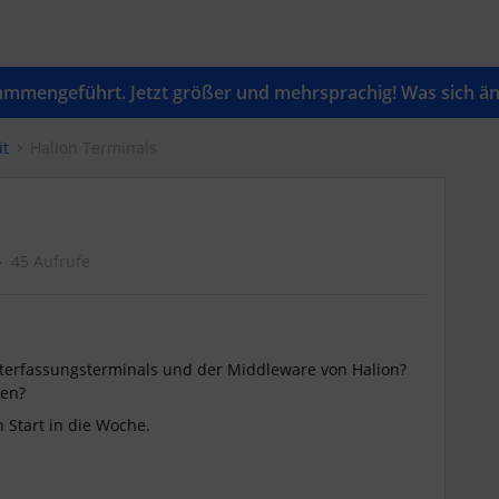
mengeführt. Jetzt größer und mehrsprachig! Was sich änd
it
Halion Terminals
45 Aufrufe
iterfassungsterminals und der Middleware von Halion?
len?
Start in die Woche.