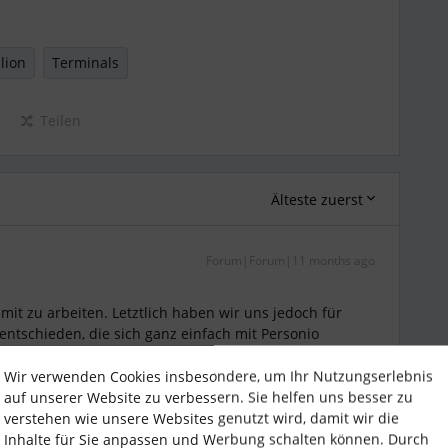
lion
Terminals
Teilen
Älteste zuerst
Forum|Forum|11 months ago
mit zu arbeiten. Letztlich haben wir uns jedoch für
entschieden, die sich ganz einfach mit Personio
t hervorragend.
fungskosten für die Terminals an, zusätzliche Kosten an
Wir verwenden Cookies insbesondere, um Ihr Nutzungserlebnis
 war die Einrichtung absolut kein Hexenwerk.
auf unserer Website zu verbessern. Sie helfen uns besser zu
verstehen wie unsere Websites genutzt wird, damit wir die
Inhalte für Sie anpassen und Werbung schalten können. Durch