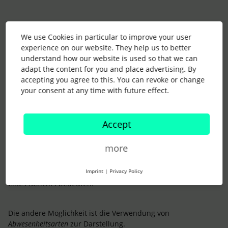
The other option is using
absence types
to display this.
We use Cookies in particular to improve your user
If you choose this option, it’s important that the settings
experience on our website. They help us to better
Consider time tracked during absence period as overtime? is
understand how our website is used so that we can
set to No for these cases. You can find more information
adapt the content for you and place advertising. By
about the setting
here
.
accepting you agree to this. You can revoke or change
-----
your consent at any time with future effect.
Meiner Meinung nach hast Du bereits die derzeit möglichen
Lösungen benannt.
Accept
Wenn Ihr also die Informationen für
Projekte
für eigentliche
Projekte benötigst, müssten diese, wie von Dir geschrieben,
more
aufgeteilt werden, z.B. mit "Projekt A - Im Büro", "Projekt A -
Home Office" und so weiter.
Imprint
|
Privacy Policy
Dies würde einen etwas höheren Aufwand bei der Erstellung
eines Berichts bedeuten.
Die andere Möglichkeit ist die Verwendung von
Abwesenheitsarten
zur Darstellung.