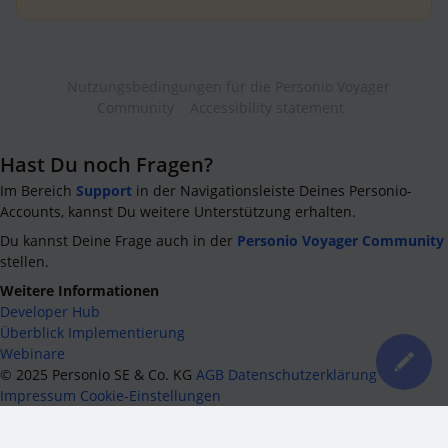
Nutzungsbedingungen für die Personio Voyager
Community
Accessibility statement
Hast Du noch Fragen?
Im Bereich
Support
in der Navigationsleiste Deines Personio-
Accounts, kannst Du weitere Unterstützung erhalten.
Du kannst Deine Frage auch in der
Personio Voyager Community
stellen.
Weitere Informationen
Developer Hub
Überblick Implementierung
Webinare
©
2025
Personio SE & Co. KG
AGB
Datenschutzerklärung
Impressum
Cookie-Einstellungen