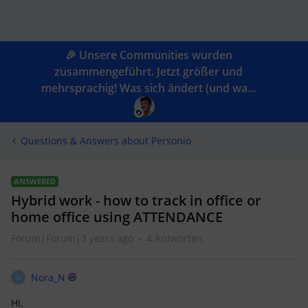
🎉 Unsere Communities wurden
zusammengeführt. Jetzt größer und
mehrsprachig! Was sich ändert (und wa...
Questions & Answers about Personio
ANSWERED
Hybrid work - how to track in office or
home office using ATTENDANCE
Forum|Forum|3 years ago
4 Antworten
Nora_N
N
Hi,