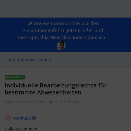
🎉 Unsere Communities wurden
zusammengeführt. Jetzt größer und
mehrsprachig! Was sich ändert (und wa...
An- und Abwesenheit
ANSWERED
Individuelle Bearbeitungsrechte für
bestimmte Abwesenheiten
Forum|Forum|1 year ago
1 Antwort
MarinaSt
M
Hallo zusammen,