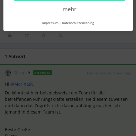
abwesenheiten
teams
Rollenberechtigungen
mehr
Bearbeitungsrechte
Bedingung
Impressum
|
Datenschutzerklärung
1 Antwort
Silvan
Forum|Forum|1 year ago
ANTWORT
Hi ​
@MarinaSt
,
Du könntest hier beispielsweise ein Team für die
betreffenden Führungskräfte erstellen, sie diesem zuweisen
und dann das Zugriffsrecht davon abhängig machen, ob
jemand in diesem Team ist.
Beste Grüße
Silvan