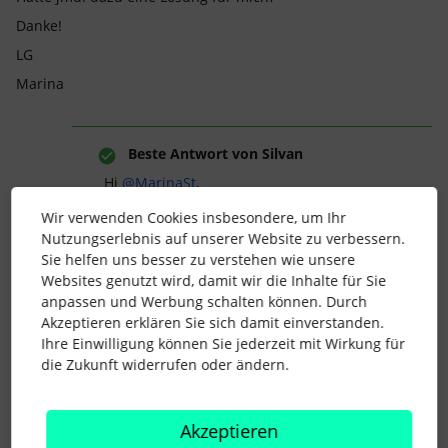
Danke!
LG
Marina
Beste Antwort von
Silvan
Hi ​
@MarinaSt
,
Du könntest hier beispielsweise ein Team
Wir verwenden Cookies insbesondere, um Ihr
für die betreffenden Führungskräfte
Nutzungserlebnis auf unserer Website zu verbessern.
erstellen, sie diesem zuweisen und dann
Sie helfen uns besser zu verstehen wie unsere
das Zugriffsrecht davon abhängig machen,
Websites genutzt wird, damit wir die Inhalte für Sie
ob jemand in diesem Team ist.
anpassen und Werbung schalten können. Durch
Akzeptieren erklären Sie sich damit einverstanden.
Ihre Einwilligung können Sie jederzeit mit Wirkung für
Beste Grüße
die Zukunft widerrufen oder ändern.
Silvan
Akzeptieren