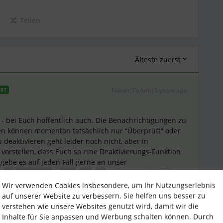
Teilen
Älteste zuerst
Forum|Forum|6 years ago
RT
f - bei Euch hoffentlich auch. Die Benachrichtigungen zu
 können momentan tatsächlich nur “Überprüft” oder
 deaktivieren geht leider noch nicht, aber in
 vorstellen, dass Euch so eine Deaktivierungs-Funktion
gebe es auf jeden Fall gerne an unser
ukünftig soetwas für Euch anbieten können! Bis dahin
wenden, damit beide Abwesenheitsarten bestehen
Wir verwenden Cookies insbesondere, um Ihr Nutzungserlebnis
indet.
auf unserer Website zu verbessern. Sie helfen uns besser zu
verstehen wie unsere Websites genutzt wird, damit wir die
Inhalte für Sie anpassen und Werbung schalten können. Durch