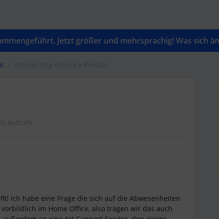
mengeführt. Jetzt größer und mehrsprachig! Was sich änd
it
Intersecting Absence Periods
26 Aufrufe
fit! Ich habe eine Frage die sich auf die Abwesenheiten
 vorbildlich im Home Office, also tragen wir das auch
n außerdem so eine Art Support Service, den einige