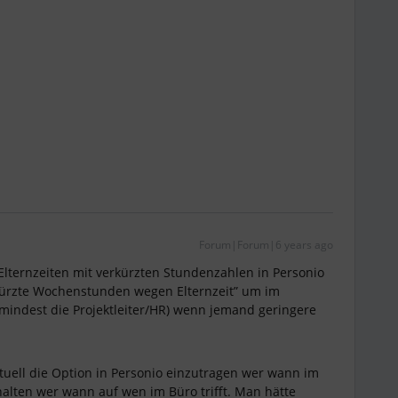
Forum|Forum|6 years ago
i Elternzeiten mit verkürzten Stundenzahlen in Personio
kürzte Wochenstunden wegen Elternzeit” um im
umindest die Projektleiter/HR) wenn jemand geringere
tuell die Option in Personio einzutragen wer wann im
halten wer wann auf wen im Büro trifft. Man hätte