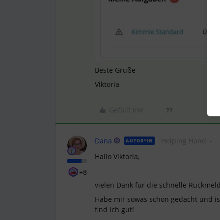
Beste Grüße
Viktoria
Gefällt mir
Dana
Helping Hand
AUTOR*IN
Hallo Viktoria,
+8
vielen Dank für die schnelle Rückmeldu
Habe mir sowas schon gedacht und ist 
find ich gut!