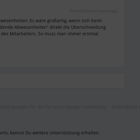
Forum|Forum|4 years ago
esenheiten: Es wäre großartig, wenn sich beim
idende Abwesenheiten” direkt die Überschneidung
l des Mitarbeiters. So muss man immer erstmal
bedingungen für die Personio Voyager Community
Accessibility
unts, kannst Du weitere Unterstützung erhalten.