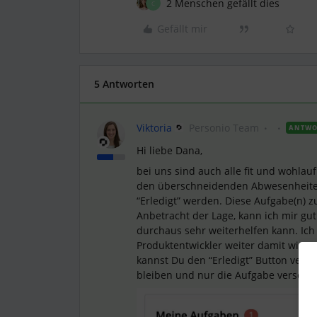
2 Menschen gefällt dies
C
Gefällt mir
5 Antworten
Viktoria
Personio Team
ANTWO
Hi liebe Dana,
bei uns sind auch alle fit und wohlau
den überschneidenden Abwesenheiten
“Erledigt” werden. Diese Aufgabe(n) zu
Anbetracht der Lage, kann ich mir gut
durchaus sehr weiterhelfen kann. Ich 
Produktentwickler weiter damit wir z
kannst Du den “Erledigt” Button ver
bleiben und nur die Aufgabe verschw