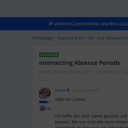
🎉 Unsere Communities wurden zusam
Homepage
Support Area
An- und Abwesenhe
ANSWERED
Intersecting Absence Periods
Forum|Forum|6 years ago
5 Antworten
8
Dana
Helping Hand
Hallo ihr Lieben,
+8
ich hoffe alle sind soweit gesund und 
bezieht. Bei uns sind alle noch immer
vorbildlich im Personio ein. Wir habe