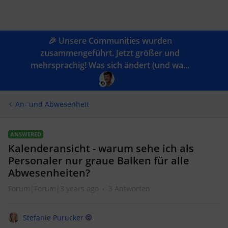
🎉 Unsere Communities wurden
zusammengeführt. Jetzt größer und
mehrsprachig! Was sich ändert (und wa...
An- und Abwesenheit
ANSWERED
Kalenderansicht - warum sehe ich als
Personaler nur graue Balken für alle
Abwesenheiten?
Forum|Forum|3 years ago
3 Antworten
Stefanie Purucker