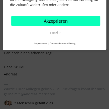
die Zukunft widerrufen oder ändern.
Die in Deinem Post beschriebenen “grauen Balken” deuten
Akzeptieren
daraufhin, dass Du lediglich
“Abwesenheiten”
(ich meine, dass
das auch die standardmäßige Grundeinstellung ist) angehakt
mehr
hast.
Gib gern Bescheid, ob das Dein Anliegen löst :)
Impressum
|
Datenschutzerklärung
Hab noch einen schönen Tag!
Liebe Grüße
Andreas
Wurde Eurer Anliegen gelöst? - Bei Rückfragen könnt ihr mich
gerne mit @Andreas markieren.
2 Menschen gefällt dies