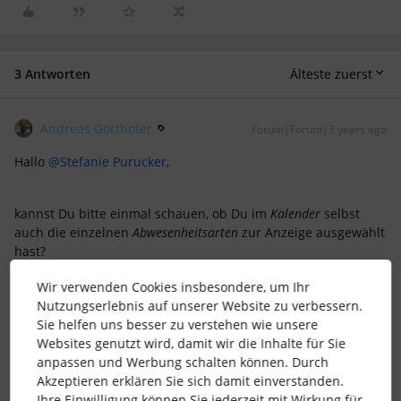
3 Antworten
Älteste zuerst
Andreas Görthofer
Forum|Forum|3 years ago
Hallo
@Stefanie Purucker
,
kannst Du bitte einmal schauen, ob Du im
Kalender
selbst
auch die einzelnen
Abwesenheitsarten
zur Anzeige ausgewählt
hast?
Hierfür klickst Du einmal auf
Abwesenheiten
(siehe Screenshot)
Wir verwenden Cookies insbesondere, um Ihr
und wählst dort diejenigen
Abwesenheitsarten
aus, die Du
Nutzungserlebnis auf unserer Website zu verbessern.
sehen möchstest:
Sie helfen uns besser zu verstehen wie unsere
Websites genutzt wird, damit wir die Inhalte für Sie
anpassen und Werbung schalten können. Durch
Akzeptieren erklären Sie sich damit einverstanden.
Ihre Einwilligung können Sie jederzeit mit Wirkung für