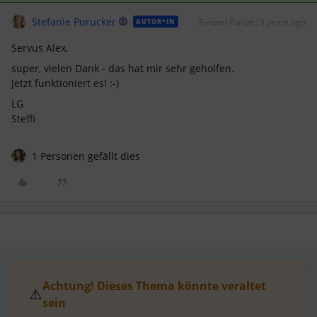
Stefanie Purucker
Forum|Forum|3 years ago
AUTOR*IN
Servus Alex,
super, vielen Dank - das hat mir sehr geholfen.
Jetzt funktioniert es! :-)
LG
Steffi
1 Personen gefällt dies
Achtung! Dieses Thema könnte veraltet
⚠️
sein