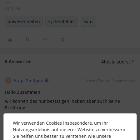
Andrea
abwesenheiten
systemfehler
eaus
5 Antworten
Älteste zuerst
Katja Steffgen
Forum|Forum|2 months ago
K
Hallo Zusammen,
wir können das nur bestätigen, haben aber auch keine
Erklärung.
Viele Grüße
Wir verwenden Cookies insbesondere, um Ihr
Katja
Nutzungserlebnis auf unserer Website zu verbessern.
Sie helfen uns besser zu verstehen wie unsere