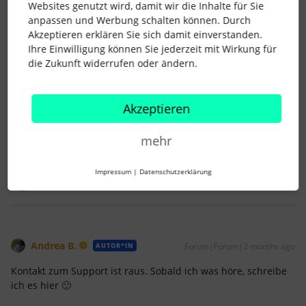
Websites genutzt wird, damit wir die Inhalte für Sie
anpassen und Werbung schalten können. Durch
Akzeptieren erklären Sie sich damit einverstanden.
Ihre Einwilligung können Sie jederzeit mit Wirkung für
die Zukunft widerrufen oder ändern.
AlphaT
Forum|Forum|2 months ago
A
Ist bei uns heute auch der Fall gewesen, aus 08/2025….
Akzeptieren
VG
mehr
Daniela
Impressum
|
Datenschutzerklärung
Andrea B.
Forum|Forum|2 months ago
AUTOR*IN
Kontakt zum Support ist raus. Sobald ich was höre, schreibe
ich es hier 🙂