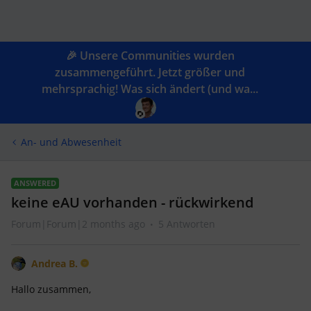
🎉 Unsere Communities wurden
zusammengeführt. Jetzt größer und
mehrsprachig! Was sich ändert (und wa...
An- und Abwesenheit
ANSWERED
keine eAU vorhanden - rückwirkend
Forum|Forum|2 months ago
5 Antworten
Andrea B.
Hallo zusammen,