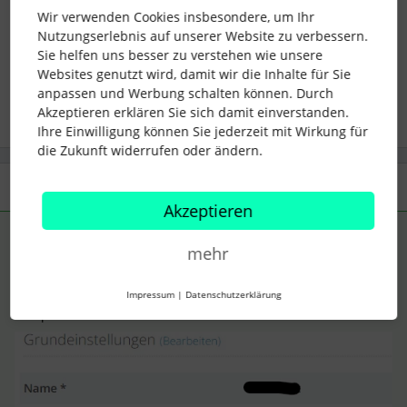
Wir verwenden Cookies insbesondere, um Ihr
Nutzungserlebnis auf unserer Website zu verbessern.
Sie helfen uns besser zu verstehen wie unsere
krankheit
Vertreter
Websites genutzt wird, damit wir die Inhalte für Sie
anpassen und Werbung schalten können. Durch
Akzeptieren erklären Sie sich damit einverstanden.
Ihre Einwilligung können Sie jederzeit mit Wirkung für
die Zukunft widerrufen oder ändern.
1 Antwort
Akzeptieren
AlexB
Forum|Forum|3 years ago
ANTWORT
mehr
Moin,
da ist ein Steuerungs-Flag an der Abwesenheit, das würde ich
Impressum
|
Datenschutzerklärung
mal prüfen: