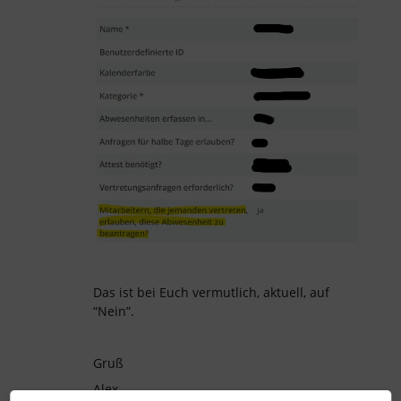
Das ist bei Euch vermutlich, aktuell, auf
“Nein”.
Gruß
Alex