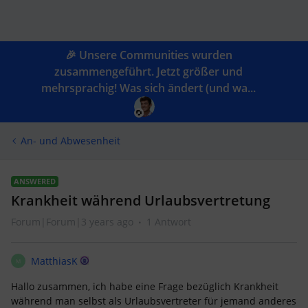
🎉 Unsere Communities wurden
zusammengeführt. Jetzt größer und
mehrsprachig! Was sich ändert (und wa...
An- und Abwesenheit
ANSWERED
Krankheit während Urlaubsvertretung
Forum|Forum|3 years ago
1 Antwort
MatthiasK
M
Hallo zusammen, ich habe eine Frage bezüglich Krankheit
während man selbst als Urlaubsvertreter für jemand anderes