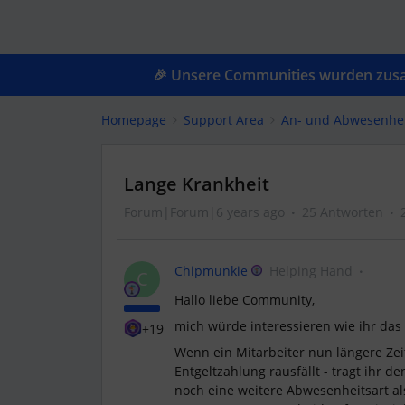
🎉 Unsere Communities wurden zusam
Homepage
Support Area
An- und Abwesenhe
Lange Krankheit
Forum|Forum|6 years ago
25 Antworten
Chipmunkie
Helping Hand
C
Hallo liebe Community,
mich würde interessieren wie ihr da
+19
Wenn ein Mitarbeiter nun längere Zei
Entgeltzahlung rausfällt - tragt ihr 
noch eine weitere Abwesenheitsart al