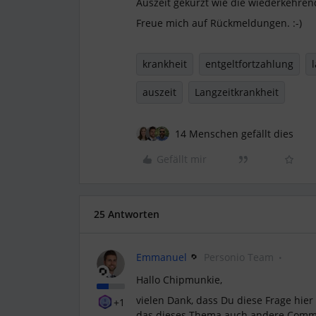
Auszeit gekürzt wie die wiederkehre
Freue mich auf Rückmeldungen. :-)
krankheit
entgeltfortzahlung
auszeit
Langzeitkrankheit
14 Menschen gefällt dies
Gefällt mir
25 Antworten
Emmanuel
Personio Team
Hallo Chipmunkie,
vielen Dank, dass Du diese Frage hier 
+1
das dieses Thema auch andere Communi