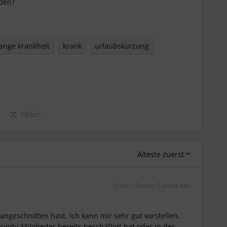
nden?
lange krankheit
krank
urlaubskürzung
Teilen
Älteste zuerst
Forum|Forum|6 years ago
angeschnitten hast. Ich kann mir sehr gut vorstellen,
ty-Mitglieder bereits beschäftigt hat oder in der