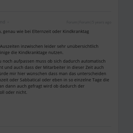
and
Forum|Forum|5 years ago
 genau wie bei Elternzeit oder Kindkranktag
 Auszeiten inzwischen leider sehr unübersichtlich
inige die Kindkranktage nutzen.
zu noch aufpassen muss ob sich dadurch automatisch
t und auch dass der Mitarbeiter in dieser Zeit auch
 würde mir hier wünschen dass man das unterscheiden
nzeit oder Sabbatical oder eben in so einzelne Tage die
an dann auch gefragt wird ob dadurch der
ll oder nicht.