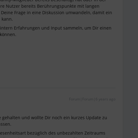
ere Nutzer bereits Berührungspunkte mit langen
 Deine Frage in eine Diskussion umwandeln, damit ein
n kann.
l intern Erfahrungen und Input sammeln, um Dir einen
 können.
Forum|Forum|6 years ago
 gehalten und wollte Dir noch ein kurzes Update zu
ssen.
wesenheitsart bezüglich des unbezahlten Zeitraums