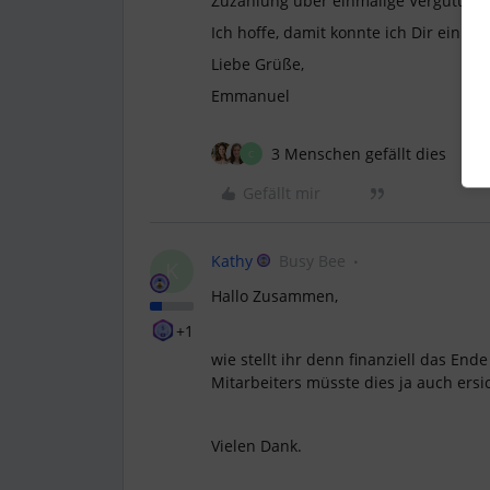
Zuzahlung über einmalige Vergütunge
Ich hoffe, damit konnte ich Dir ein we
Liebe Grüße,
Emmanuel
3 Menschen gefällt dies
C
Gefällt mir
Kathy
Busy Bee
K
Hallo Zusammen,
+1
wie stellt ihr denn finanziell das End
Mitarbeiters müsste dies ja auch ersic
Vielen Dank.