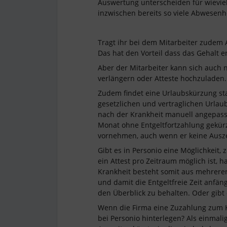
Auswertung unterscheiden für wievie
inzwischen bereits so viele Abwesenh
Tragt ihr bei dem Mitarbeiter zudem 
Das hat den Vorteil dass das Gehalt 
Aber der Mitarbeiter kann sich auch 
verlängern oder Atteste hochzuladen.
Zudem findet eine Urlaubskürzung sta
gesetzlichen und vertraglichen Urla
nach der Krankheit manuell angepass
Monat ohne Entgeltfortzahlung gekürz
vornehmen, auch wenn er keine Ausze
Gibt es in Personio eine Möglichkei
ein Attest pro Zeitraum möglich ist, 
Krankheit besteht somit aus mehrere
und damit die Entgeltfreie Zeit anfä
den Überblick zu behalten. Oder gibt 
Wenn die Firma eine Zuzahlung zum K
bei Personio hinterlegen? Als einmal