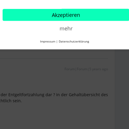
n abbilden, diese werden nicht gekürzt.
nig weiterhelfen.
Akzeptieren
mehr
Impressum
|
Datenschutzerklärung
Forum|Forum|5 years ago
e der Entgeltfortzahlung dar ? In der Gehaltübersicht des
htlich sein.