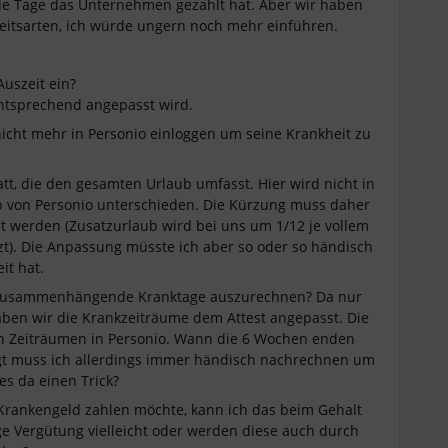
le Tage das Unternehmen gezahlt hat. Aber wir haben
eitsarten, ich würde ungern noch mehr einführen.
Auszeit ein?
entsprechend angepasst wird.
nicht mehr in Personio einloggen um seine Krankheit zu
tt, die den gesamten Urlaub umfasst. Hier wird nicht in
ub von Personio unterschieden. Die Kürzung muss daher
t werden (Zusatzurlaub wird bei uns um 1/12 je vollem
t). Die Anpassung müsste ich aber so oder so händisch
it hat.
t, zusammenhängende Kranktage auszurechnen? Da nur
haben wir die Krankzeiträume dem Attest angepasst. Die
n Zeiträumen in Personio. Wann die 6 Wochen enden
ngt muss ich allerdings immer händisch nachrechnen um
es da einen Trick?
rankengeld zahlen möchte, kann ich das beim Gehalt
ige Vergütung vielleicht oder werden diese auch durch