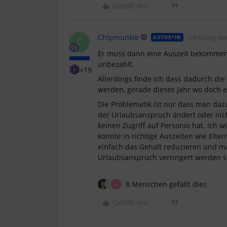
Gefällt mir
Chipmunkie
Helping H
AUTOR*IN
C
Er muss dann eine Auszeit bekommen,
unbezahlt.
+19
Allerdings finde ich dass dadurch die
werden, gerade dieses Jahr wo doch e
Die Problematik ist nur dass man da
der Urlaubsanspruch ändert oder nich
keinen Zugriff auf Personio hat. Ich
könnte in richtige Auszeiten wie Elter
einfach das Gehalt reduzieren und m
Urlaubsanspruch verringert werden so
8 Menschen gefällt dies
T
G
Gefällt mir