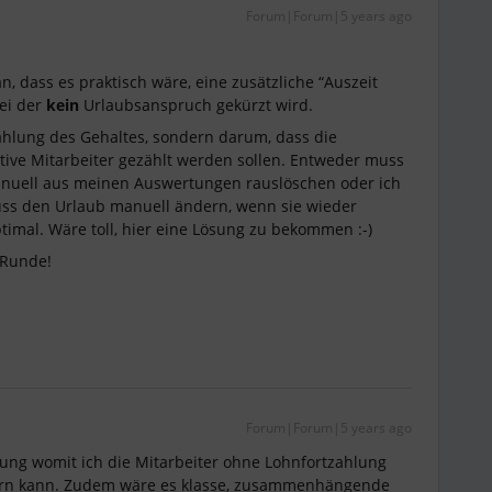
Forum|Forum|5 years ago
, dass es praktisch wäre, eine zusätzliche “Auszeit
ei der
kein
Urlaubsanspruch gekürzt wird.
ahlung des Gehaltes, sondern darum, dass die
ktive Mitarbeiter gezählt werden sollen. Entweder muss
manuell aus meinen Auswertungen rauslöschen oder ich
uss den Urlaub manuell ändern, wenn sie wieder
timal. Wäre toll, hier eine Lösung zu bekommen :-)
 Runde!
Forum|Forum|5 years ago
ung womit ich die Mitarbeiter ohne Lohnfortzahlung
tern kann. Zudem wäre es klasse, zusammenhängende