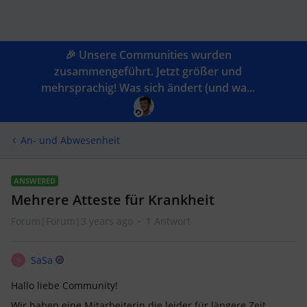
🎉 Unsere Communities wurden
zusammengeführt. Jetzt größer und
mehrsprachig! Was sich ändert (und wa...
An- und Abwesenheit
ANSWERED
Mehrere Atteste für Krankheit
Forum|Forum|3 years ago
1 Antwort
SaSa
S
Hallo liebe Community!
Wir haben eine Mitarbeiterin die leider für längere Zeit