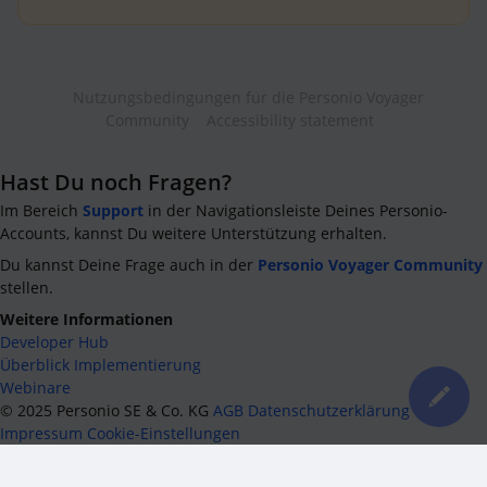
Nutzungsbedingungen für die Personio Voyager
Community
Accessibility statement
Hast Du noch Fragen?
Im Bereich
Support
in der Navigationsleiste Deines Personio-
Accounts, kannst Du weitere Unterstützung erhalten.
Du kannst Deine Frage auch in der
Personio Voyager Community
stellen.
Weitere Informationen
Developer Hub
Überblick Implementierung
Webinare
©
2025
Personio SE & Co. KG
AGB
Datenschutzerklärung
Impressum
Cookie-Einstellungen