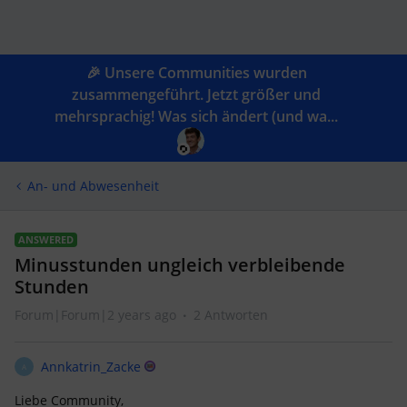
🎉 Unsere Communities wurden
zusammengeführt. Jetzt größer und
mehrsprachig! Was sich ändert (und wa...
An- und Abwesenheit
ANSWERED
Minusstunden ungleich verbleibende
Stunden
Forum|Forum|2 years ago
2 Antworten
Annkatrin_Zacke
A
Liebe Community,