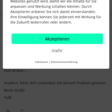
Websites genutzt wird, damit wir die Inhalte für Sie
anpassen und Werbung schalten können. Durch
Akzeptieren erklären Sie sich damit einverstanden.
Ihre Einwilligung können Sie jederzeit mit Wirkung für
die Zukunft widerrufen oder ändern.
2 Antworten
Älteste zuerst
Akzeptieren
YuBl
Forum|Forum|2 years ago
Hey,
mehr
ich hab keine Lösung für dein Problem, nur: die Anzeige ist
einfach irreführend und doof, finde ich. Nicht nur bei
Impressum
|
Datenschutzerklärung
Werkstudis, sondern ganz generell. Da gab’s schon mal einen
Post drüber…
Insofern, fühle dich zumindest mit deinem Problem gesehen.
Beste Grüße
YuBl