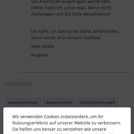
der Arbeitszeit eingetragen wurde (den
Fehler hatte ich schon mal). Wenn nicht,
nachtragen und die Seite aktualisieren!
Ich hoffe, ich konnte dir damit weiterhelfen.
Sonst melde dich einfach nochmal.
Viele Grüße
Angelika
anwesenheiten
Anwesenheit
Arbeitszeitmodell
Minusstunden
Wir verwenden Cookies insbesondere, um Ihr
Nutzungserlebnis auf unserer Website zu verbessern.
Sie helfen uns besser zu verstehen wie unsere
1 Personen gefällt dies
S