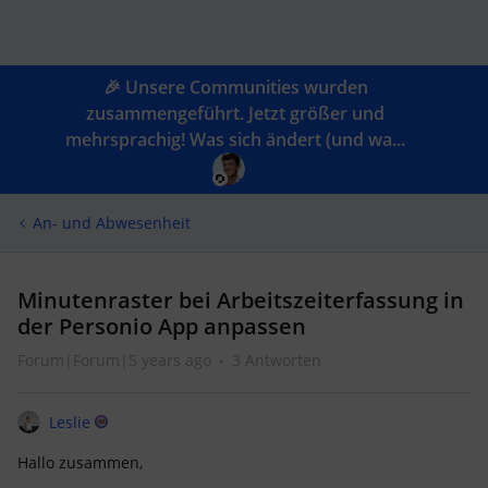
🎉 Unsere Communities wurden
zusammengeführt. Jetzt größer und
mehrsprachig! Was sich ändert (und wa...
An- und Abwesenheit
Minutenraster bei Arbeitszeiterfassung in
der Personio App anpassen
Forum|Forum|5 years ago
3 Antworten
Leslie
Hallo zusammen,