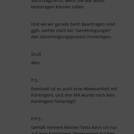
Vorschlagsrecht, wenn die MA selbst
beantragen können sollen.
Und wo wir gerade beim Beantragen sind,
ggfs. vorher noch bei “Genehmigungen”
den Genehmigungsprozess hinterlegen.
Gruß
Alex
P.S.:
Eventuell ist es auch eine Abwesenheit mit
Kontingent, und den MA wurde noch kein
Kontingent hinterlegt?
P.P.S.:
Gemäß meinem kleinen Tests kann ich nur
auf eine Kontingent-Abwesenheit buchen,