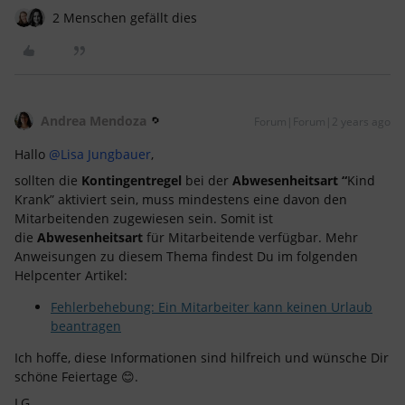
2 Menschen gefällt dies
Andrea Mendoza
Forum|Forum|2 years ago
Hallo
@Lisa Jungbauer
,
sollten die
Kontingentregel
bei der
Abwesenheitsart “
Kind
Krank” aktiviert sein, muss mindestens eine davon
den
Mitarbeitenden zugewiesen sein. Somit ist
die
Abwesenheitsart
für Mitarbeitende verfügbar. Mehr
Anweisungen zu diesem Thema findest Du im folgenden
Helpcenter Artikel:
Fehlerbehebung: Ein Mitarbeiter kann keinen Urlaub
beantragen
Ich hoffe, diese Informationen sind hilfreich und wünsche Dir
schöne Feiertage 😊.
LG