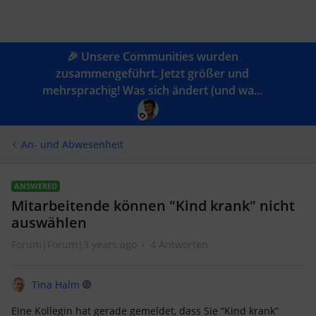
🎉 Unsere Communities wurden
zusammengeführt. Jetzt größer und
mehrsprachig! Was sich ändert (und wa...
An- und Abwesenheit
ANSWERED
Mitarbeitende können "Kind krank" nicht
auswählen
Forum|Forum|3 years ago
4 Antworten
Tina Halm
Eine Kollegin hat gerade gemeldet, dass Sie “Kind krank”