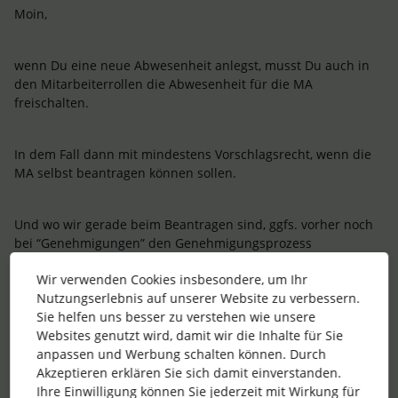
Moin,
wenn Du eine neue Abwesenheit anlegst, musst Du auch in
den Mitarbeiterrollen die Abwesenheit für die MA
freischalten.
In dem Fall dann mit mindestens Vorschlagsrecht, wenn die
MA selbst beantragen können sollen.
Und wo wir gerade beim Beantragen sind, ggfs. vorher noch
bei “Genehmigungen” den Genehmigungsprozess
hinterlegen.
Wir verwenden Cookies insbesondere, um Ihr
Nutzungserlebnis auf unserer Website zu verbessern.
Gruß
Sie helfen uns besser zu verstehen wie unsere
Websites genutzt wird, damit wir die Inhalte für Sie
Alex
anpassen und Werbung schalten können. Durch
Akzeptieren erklären Sie sich damit einverstanden.
P.S.:
Ihre Einwilligung können Sie jederzeit mit Wirkung für