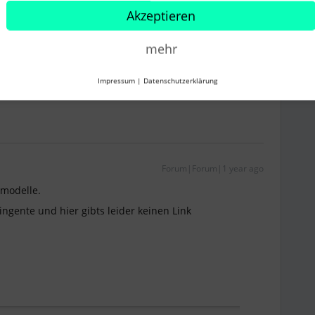
Akzeptieren
mehr
Impressum
|
Datenschutzerklärung
Forum|Forum|1 year ago
tmodelle.
ingente und hier gibts leider keinen Link