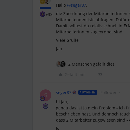
Hallo ​
@seger87
,
die Zuordnung der MitarbeiterInnen 
+33
Mitarbeitendenliste abfragen. Dafür d
Damit solltest du relativ schnell in
MitarbeiterInnen zugeordnet sind.
Viele Grüße
Jan
2 Menschen gefällt dies
Gefällt mir
seger87
Follower
AUTOR*IN
S
hi Jan,
genau das ist ja mein Problem - ich f
beschrieben hast. Und dennoch taucht
dass 2 Mitarbeiter zugewiesen sind - 
lg