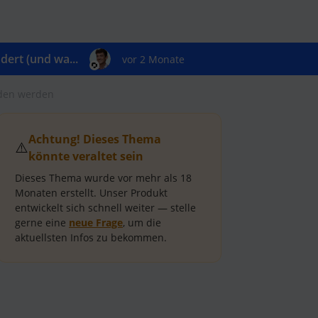
ert (und wa...
vor 2 Monate
nden werden
Achtung! Dieses Thema
⚠️
könnte veraltet sein
Dieses Thema wurde vor mehr als
18
Monaten
erstellt.
Unser Produkt
entwickelt sich schnell weiter — stelle
gerne eine
neue Frage
, um die
aktuellsten Infos zu bekommen.