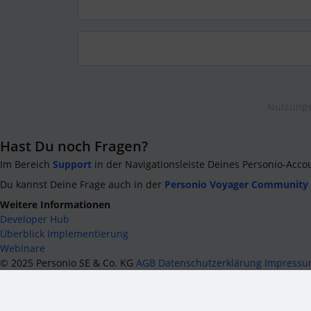
Nutzungs
Hast Du noch Fragen?
Im Bereich
Support
in der Navigationsleiste Deines Personio-Acco
Du kannst Deine Frage auch in der
Personio Voyager Community
Weitere Informationen
Developer Hub
Überblick Implementierung
Webinare
©
2025
Personio SE & Co. KG
AGB
Datenschutzerklärung
Impress