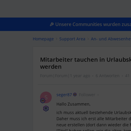
🎉 Unsere Communities wurden zusam
Homepage
Support Area
An- und Abwesenhe
Mitarbeiter tauchen in Urlaubsk
werden
Forum|Forum|1 year ago
6 Antworten
41
seger87
Follower
S
Hallo Zusammen,
ich muss aktuell bestehende Urlaubs
Daher muss ich erst alle Mitarbeiter 
neue erstellen (dort dann wieder die 
“Titel” haben sollen, wie die alten,