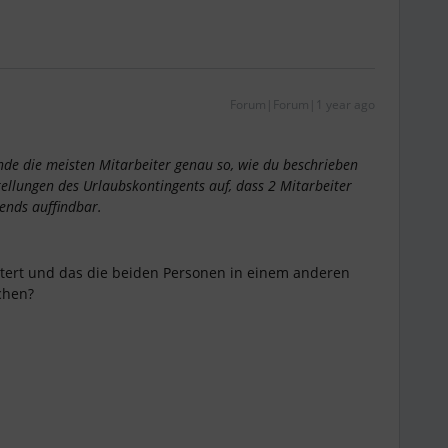
Forum|Forum|1 year ago
inde die meisten Mitarbeiter genau so, wie du beschrieben
ellungen des Urlaubskontingents auf, dass 2 Mitarbeiter
gends auffindbar.
efiltert und das die beiden Personen in einem anderen
chen?