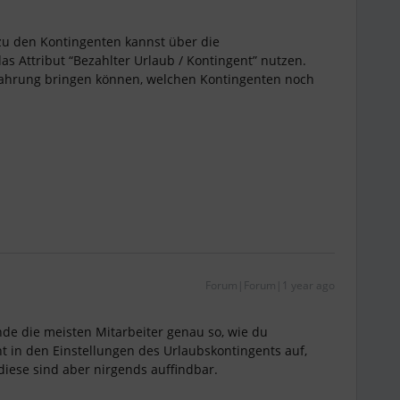
zu den Kontingenten kannst über die
as Attribut “Bezahlter Urlaub / Kontingent” nutzen.
 Erfahrung bringen können, welchen Kontingenten noch
Forum|Forum|1 year ago
inde die meisten Mitarbeiter genau so, wie du
 in den Einstellungen des Urlaubskontingents auf,
diese sind aber nirgends auffindbar.