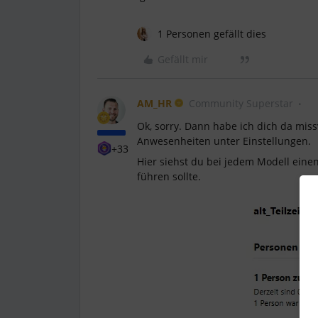
1 Personen gefällt dies
Gefällt mir
AM_HR
Community Superstar
Ok, sorry. Dann habe ich dich da mis
Anwesenheiten unter Einstellungen.
+33
Hier siehst du bei jedem Modell einen
führen sollte.