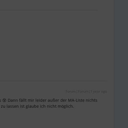
Forum|Forum|1 year ago
s 😵 Dann fällt mir leider außer der MA-Liste nichts
 zu lassen ist glaube ich nicht möglich.