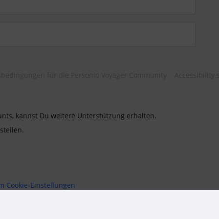
bedingungen für die Personio Voyager Community
Accessibility
unts, kannst Du weitere Unterstützung erhalten.
stellen.
um
Cookie-Einstellungen