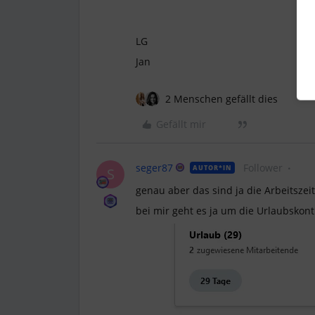
LG
Jan
2 Menschen gefällt dies
Gefällt mir
seger87
Follower
AUTOR*IN
S
genau aber das sind ja die Arbeitszei
bei mir geht es ja um die Urlaubskont