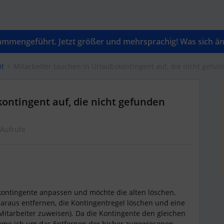
mengeführt. Jetzt größer und mehrsprachig! Was sich änd
it
Mitarbeiter tauchen in Urlaubskontingent auf, die nicht gefu
ontingent auf, die nicht gefunden
 Aufrufe
kontingente anpassen und möchte die alten löschen.
daraus entfernen, die Kontingentregel löschen und eine
Mitarbeiter zuweisen). Da die Kontingente den gleichen
 komme ich um das Entfernen der bisher zugewiesenen