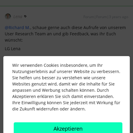
Lena
Forum|Forum|3 years ago
@Richard M.
, schaue gerne auch diese Aufrufe von unserem
User Research Team an und gib Feedback, was ihr Euch
wünscht:
LG Lena
1 Personen gefällt dies
Wir verwenden Cookies insbesondere, um Ihr
Nutzungserlebnis auf unserer Website zu verbessern.
Sie helfen uns besser zu verstehen wie unsere
Websites genutzt wird, damit wir die Inhalte für Sie
anpassen und Werbung schalten können. Durch
Akzeptieren erklären Sie sich damit einverstanden.
Richard M.
Forum|Forum|3 years ago
AUTOR*IN
Ihre Einwilligung können Sie jederzeit mit Wirkung für
die Zukunft widerrufen oder ändern.
Huhu
@Lena
,
Vielen lieben Dank für deine ausführliche Beschreibung. Wir
Akzeptieren
kommen dem Problem schon näher, jedoch noch nicht ganz.