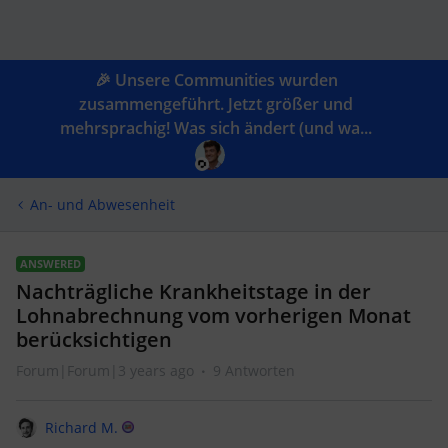
🎉 Unsere Communities wurden
zusammengeführt. Jetzt größer und
mehrsprachig! Was sich ändert (und wa...
An- und Abwesenheit
ANSWERED
Nachträgliche Krankheitstage in der
Lohnabrechnung vom vorherigen Monat
berücksichtigen
Forum|Forum|3 years ago
9 Antworten
Richard M.