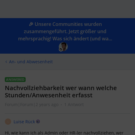
🎉 Unsere Communities wurden
zusammengeführt. Jetzt größer und
mehrsprachig! Was sich ändert (und wa...
An- und Abwesenheit
ANSWERED
Nachvollziehbarkeit wer wann welche
Stunden/Anwesenheit erfasst
Forum|Forum|2 years ago
1 Antwort
Luise Rück
L
Hi, wie kann ich als Admin oder HR-ler nachvollziehen, wer