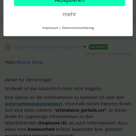
mehr
Impressum
|
Datenschutzerklärung
1 Antwort
Support Vergütungsmanagement
ANTWORT
S
Forum|Forum|2 years ago
Hallo
@Luise Rück
,
danke für Deine Frage!
So direkt ist das tatsächlich noch nicht möglich.
Eine Option an die Informationen zu kommen ist über den
Unternehmensdatenexport
. Innerhalb dieses Exportes findet
sich eine Datei namens
“attendance_periods.csv”
. In dieser
findet Ihr zugehörige Informationen zu den
Mitarbeitenden (
Employee ID
), als auch Informationen dazu,
wann eine
Anwesenheit
erfasst, bearbeitet bzw. gelöscht
wurde (siehe Beispiel Screenshot).