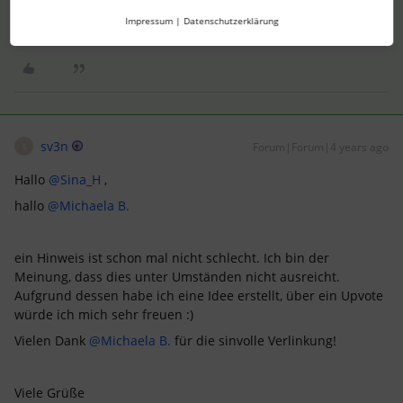
Viele Grüße, Michaela
Impressum
|
Datenschutzerklärung
2 Menschen gefällt dies
L
sv3n
Forum|Forum|4 years ago
S
Hallo
@Sina_H
,
hallo
@Michaela B.
ein Hinweis ist schon mal nicht schlecht. Ich bin der
Meinung, dass dies unter Umständen nicht ausreicht.
Aufgrund dessen habe ich eine Idee erstellt, über ein Upvote
würde ich mich sehr freuen :)
Vielen Dank
@Michaela B.
für die sinvolle Verlinkung!
Viele Grüße