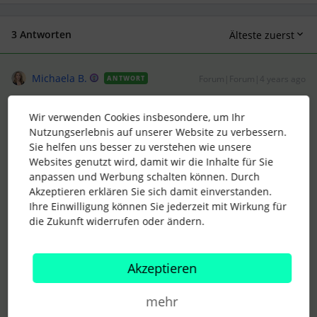
3 Antworten
Älteste zuerst
Michaela B.
Forum|Forum|4 years ago
ANTWORT
Hallo
@Sina_H
,
Wir verwenden Cookies insbesondere, um Ihr
normalerweise gibt es einen Warnhinweis bzw. eine
Nutzungserlebnis auf unserer Website zu verbessern.
Meldung, wenn zu viel Urlaub beantragt wird.
Sie helfen uns besser zu verstehen wie unsere
Möglicherweise gibt es diese Meldung nur für HR - wir
Websites genutzt wird, damit wir die Inhalte für Sie
stehen im Genehmigungsprozess vor dem Vorgesetzten und
anpassen und Werbung schalten können. Durch
können hier entsprechend vorgreifen.
Akzeptieren erklären Sie sich damit einverstanden.
Es gibt einen interessanten Artikel zu diesem Thema, den ich
Ihre Einwilligung können Sie jederzeit mit Wirkung für
dir hier verlinke:
die Zukunft widerrufen oder ändern.
Um Abhilfe zu schaffen, hat
@sv3n
eine Idee erstellt, für die
du gerne voten kannst:
Akzeptieren
Viele Grüße, Michaela
mehr