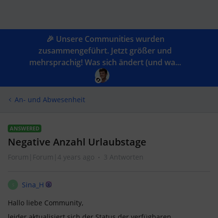
🎉 Unsere Communities wurden
zusammengeführt. Jetzt größer und
mehrsprachig! Was sich ändert (und wa...
An- und Abwesenheit
ANSWERED
Negative Anzahl Urlaubstage
Forum|Forum|4 years ago
3 Antworten
Sina_H
S
Hallo liebe Community,
leider aktualisiert sich der Status der verfügbaren