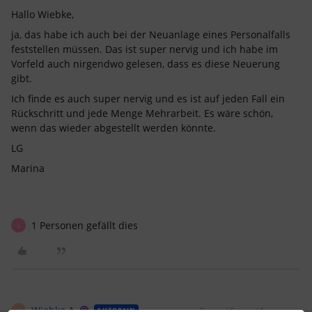
Hallo Wiebke,
ja, das habe ich auch bei der Neuanlage eines Personalfalls
feststellen müssen. Das ist super nervig und ich habe im
Vorfeld auch nirgendwo gelesen, dass es diese Neuerung
gibt.
Ich finde es auch super nervig und es ist auf jeden Fall ein
Rückschritt und jede Menge Mehrarbeit. Es wäre schön,
wenn das wieder abgestellt werden könnte.
LG
Marina
1 Personen gefällt dies
S
Wiebke A.
Forum|Forum|1 year ago
AUTOR*IN
W