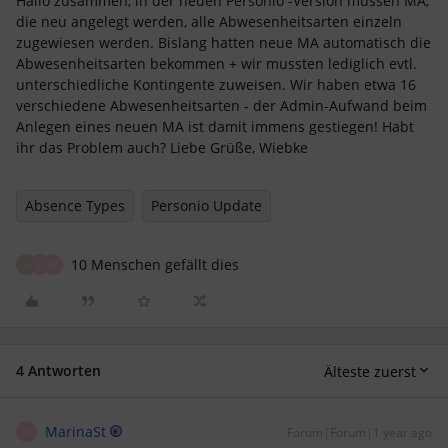
Hallo zusammen, in der neuen Personio -Version müssen MA,
die neu angelegt werden, alle Abwesenheitsarten einzeln
zugewiesen werden. Bislang hatten neue MA automatisch die
Abwesenheitsarten bekommen + wir mussten lediglich evtl.
unterschiedliche Kontingente zuweisen. Wir haben etwa 16
verschiedene Abwesenheitsarten - der Admin-Aufwand beim
Anlegen eines neuen MA ist damit immens gestiegen! Habt
ihr das Problem auch? Liebe Grüße, Wiebke
Absence Types
Personio Update
10 Menschen gefällt dies
A
D
M
4 Antworten
Älteste zuerst
MarinaSt
Forum|Forum|1 year ago
M