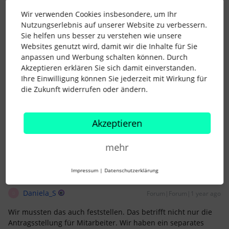
Wir verwenden Cookies insbesondere, um Ihr
Danke, liebe Marina, das bestätigt mich… hab schon ein
Nutzungserlebnis auf unserer Website zu verbessern.
Feedback dazu an Personio geschickt… Unter =>Einstellungen
Sie helfen uns besser zu verstehen wie unsere
=>Abwesenheiten findet man die Info “
Wichtig:
Ab sofort
Websites genutzt wird, damit wir die Inhalte für Sie
müssen Sie Mitarbeitenden auch für Abwesenheitsarten ohne
anpassen und Werbung schalten können. Durch
Anspruchsbeschränkung eine Richtlinie zuweisen, wenn sie diese
Akzeptieren erklären Sie sich damit einverstanden.
beantragen dürfen. Wird die jeweilige Richtlinie nicht zugewiesen,
Ihre Einwilligung können Sie jederzeit mit Wirkung für
können die Mitarbeitenden diese Abwesenheitsart nicht
die Zukunft widerrufen oder ändern.
auswählen.
” Das ist der einzige Hinweis, den ich dazu
gefunden habe, ist super nervig… Liebe Grüße, Wiebke
Akzeptieren
5 Menschen gefällt dies
D
mehr
Impressum
|
Datenschutzerklärung
Daniela_S
Forum|Forum|1 year ago
D
Wir mussten das auch feststellen. Das betrifft nicht nur die
Antragsstellung für Mitarbeiter. Wir haben ein separates