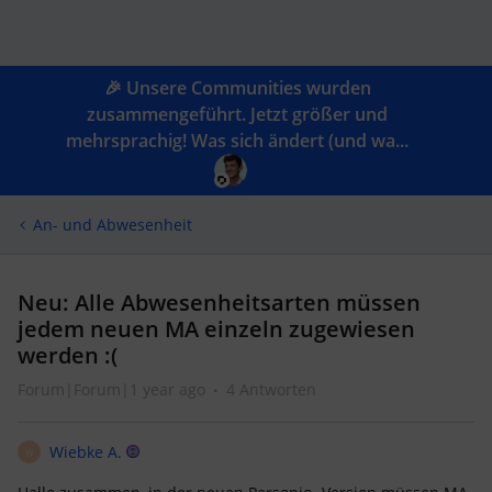
🎉 Unsere Communities wurden
zusammengeführt. Jetzt größer und
mehrsprachig! Was sich ändert (und wa...
An- und Abwesenheit
Neu: Alle Abwesenheitsarten müssen
jedem neuen MA einzeln zugewiesen
werden :(
Forum|Forum|1 year ago
4 Antworten
Wiebke A.
W