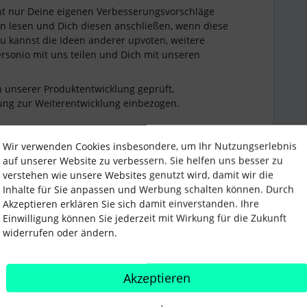
ht nur Deine eigenen Verbesserungsvorschläge
en lesen und Dich diesen anschließen, wenn diese
 Du kannst die Ideen anderer upvoten, weitere
ersonio mit uns teilen und Dich mit unseren
 unserer Produktentwicklung geprüft,
ung zur Weiterentwicklung einbezogen.
nderschönen Tag.
Wir verwenden Cookies insbesondere, um Ihr Nutzungserlebnis
auf unserer Website zu verbessern. Sie helfen uns besser zu
verstehen wie unsere Websites genutzt wird, damit wir die
Inhalte für Sie anpassen und Werbung schalten können. Durch
Akzeptieren erklären Sie sich damit einverstanden. Ihre
Einwilligung können Sie jederzeit mit Wirkung für die Zukunft
widerrufen oder ändern.
Überstunden anrechnen
Akzeptieren