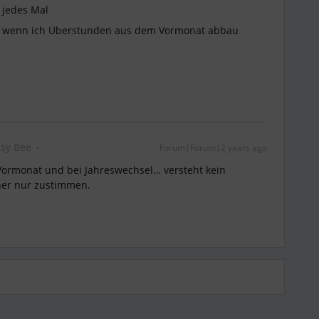
 jedes Mal
n wenn ich Überstunden aus dem Vormonat abbau
sy Bee
Forum|Forum|2 years ago
ormonat und bei Jahreswechsel… versteht kein
er nur zustimmen.