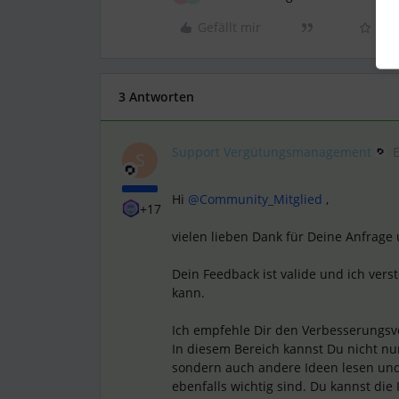
Gefällt mir
3 Antworten
Support Vergütungsmanagement
S
Hi
@Community_Mitglied
,
+17
vielen lieben Dank für Deine Anfrage
Dein Feedback ist valide und ich ver
kann.
Ich empfehle Dir den Verbesserungs
In diesem Bereich kannst Du nicht nu
sondern auch andere Ideen lesen und
ebenfalls wichtig sind. Du kannst die