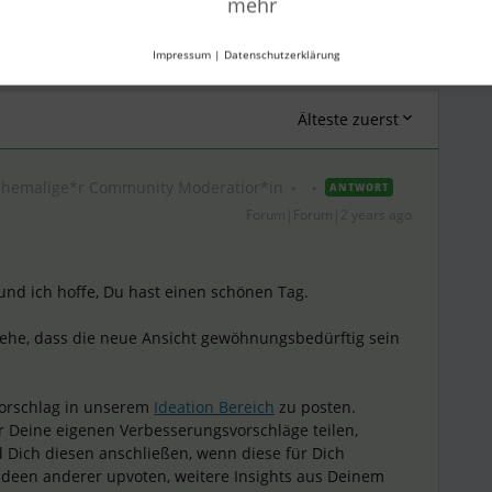
mehr
Teilen
Impressum
|
Datenschutzerklärung
Älteste zuerst
Ehemalige*r Community Moderatior*in
ANTWORT
Forum|Forum|2 years ago
 und ich hoffe, Du hast einen schönen Tag.
stehe, dass die neue Ansicht gewöhnungsbedürftig sein
vorschlag in unserem
Ideation Bereich
zu posten.
r Deine eigenen Verbesserungsvorschläge teilen,
 Dich diesen anschließen, wenn diese für Dich
 Ideen anderer upvoten, weitere Insights aus Deinem