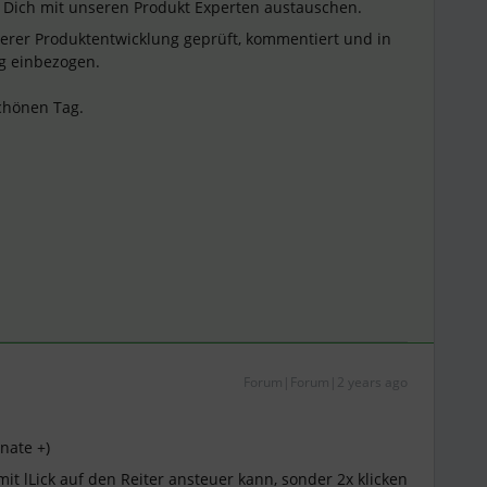
nd Dich mit unseren Produkt Experten austauschen.
erer Produktentwicklung geprüft, kommentiert und in
g einbezogen.
chönen Tag.
Forum|Forum|2 years ago
nate +)
it lLick auf den Reiter ansteuer kann, sonder 2x klicken