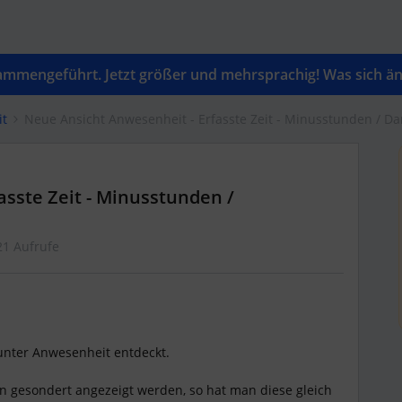
mengeführt. Jetzt größer und mehrsprachig! Was sich änd
it
Neue Ansicht Anwesenheit - Erfasste Zeit - Minusstunden / Da
asste Zeit - Minusstunden /
21 Aufrufe
 unter Anwesenheit entdeckt.
n gesondert angezeigt werden, so hat man diese gleich