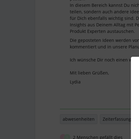
In diesem Bereich kannst Du nic
teilen, sondern auch andere Ide
für Dich ebenfalls wichtig sind.
Insights aus Deinem Alltag mit P
Produkt Experten austauschen.
Die geposteten Ideen werden von
kommentiert und in unsere Plan
Ich wünsche Dir noch einen wu
Mit lieben Grüßen,
Lydia
abwesenheiten
Zeiterfassung
2 Menschen gefällt dies
J
B