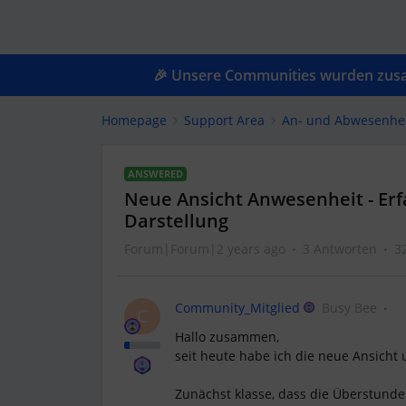
🎉 Unsere Communities wurden zusam
Homepage
Support Area
An- und Abwesenhe
ANSWERED
Neue Ansicht Anwesenheit - Erf
Darstellung
Forum|Forum|2 years ago
3 Antworten
3
Community_Mitglied
Busy Bee
C
Hallo zusammen,
seit heute habe ich die neue Ansicht
Zunächst klasse, dass die Überstunde