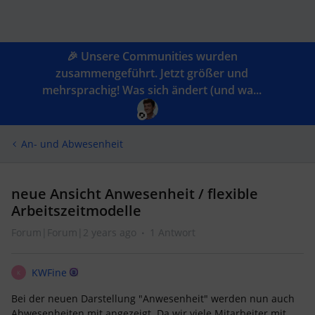
🎉 Unsere Communities wurden
zusammengeführt. Jetzt größer und
mehrsprachig! Was sich ändert (und wa...
An- und Abwesenheit
neue Ansicht Anwesenheit / flexible
Arbeitszeitmodelle
Forum|Forum|2 years ago
1 Antwort
KWFine
K
Bei der neuen Darstellung "Anwesenheit" werden nun auch
Abwesenheiten mit angezeigt. Da wir viele Mitarbeiter mit