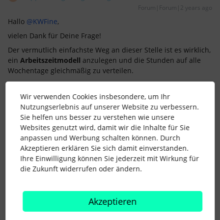
Forum|Forum|2 years ago
Hallo
@KWFine
,
vielen Dank für Deine Frage!
Der vermutlich einfachste Weg an dieser Stelle ist es wirklich,
ein
Arbeitszeitmodell
anzulegen und die Stunden auf alle
Wochentage gleichmäßig zu verteilen.
Hier ist es wichtig, die
Über- und Minusstunden
zu
Wir verwenden Cookies insbesondere, um Ihr
aktivieren. Somit werden an manchen
Nutzungserlebnis auf unserer Website zu verbessern.
Tagen
Überstunden
und an anderen Tagen
Sie helfen uns besser zu verstehen wie unsere
wieder
Minusstunden
gemacht, jedoch trotzdem die
Websites genutzt wird, damit wir die Inhalte für Sie
wöchentliche Soll-Arbeitszeit erreicht.
anpassen und Werbung schalten können. Durch
Akzeptieren erklären Sie sich damit einverstanden.
Falls es in Eurem Fall jede Woche
Ihre Einwilligung können Sie jederzeit mit Wirkung für
unterschiedliche
Wochenstunden
gibt, man in Personio aber
die Zukunft widerrufen oder ändern.
nur eine Zahl im
Mitarbeiterprofil
hinterlegen kann, würde
ich Euch empfehlen hier den Durchschnitt der wöchentlichen
Arbeitszeit im
Arbeitszeitmodell
, als auch
Akzeptieren
im
Mitarbeiterprofil
zu hinterlegen.