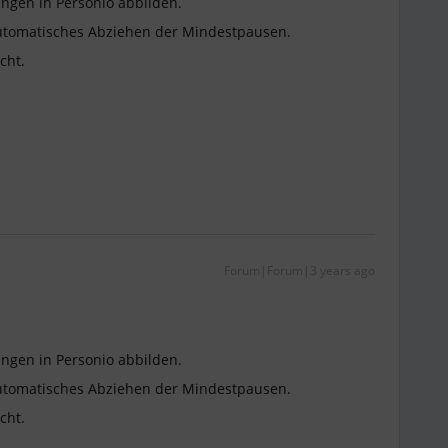
ngen in Personio abbilden.
utomatisches Abziehen der Mindestpausen.
icht.
Forum|Forum|3 years ago
ngen in Personio abbilden.
utomatisches Abziehen der Mindestpausen.
icht.