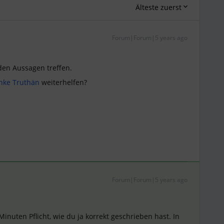
Älteste zuerst
Forum|Forum|5 years ago
nden Aussagen treffen.
ke Truthän
weiterhelfen?
Forum|Forum|5 years ago
inuten Pflicht, wie du ja korrekt geschrieben hast. In