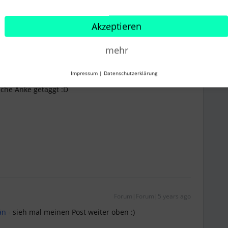
Akzeptieren
mehr
Forum|Forum|5 years ago
Impressum
|
Datenschutzerklärung
sche Anke getaggt :D
Forum|Forum|5 years ago
än
- sieh mal meinen Post weiter oben :)