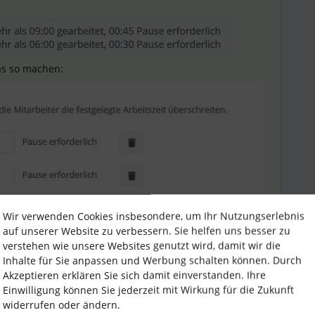
as so machen:
itet, aber nur 30 Minuten Pause eingibt, gibt das ein
Wir verwenden Cookies insbesondere, um Ihr Nutzungserlebnis
hindern, es einzugeben, tut Personio aber nicht.
auf unserer Website zu verbessern. Sie helfen uns besser zu
verstehen wie unsere Websites genutzt wird, damit wir die
Inhalte für Sie anpassen und Werbung schalten können. Durch
Akzeptieren erklären Sie sich damit einverstanden. Ihre
Einwilligung können Sie jederzeit mit Wirkung für die Zukunft
widerrufen oder ändern.