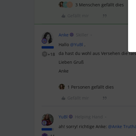
3 Menschen gefällt dies
M
E
Gefällt mir
Anke
Skiller
Hallo
@YuBl
,
da hast du wohl aus Versehen die fal
+18
Lieben Gruß
Anke
1 Personen gefällt dies
Gefällt mir
YuBl
Helping Hand
ah! sorry! richtige Anke:
@Anke Truth