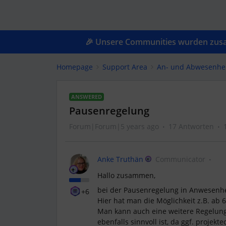
🎉 Unsere Communities wurden zusam
Homepage
Support Area
An- und Abwesenhe
ANSWERED
Pausenregelung
Forum|Forum|5 years ago
17 Antworten
Anke Truthän
Communicator
Hallo zusammen,
bei der Pausenregelung in Anwesenhe
+6
Hier hat man die Möglichkeit z.B. ab
Man kann auch eine weitere Regelunge
ebenfalls sinnvoll ist, da ggf. proje