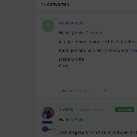
17 Antworten
Anonymous
A
Hallo
@Anke Truthän
,
ich darf leider keine rechtlich binde
Kann jemand von der Community
@An
Liebe Grüße
Caro
Gefällt mir
YuBl
Helping Hand
ANTWORT
Hallo
@Anke
+11
Also insgesamt sind ab 9 Stunden 45 M