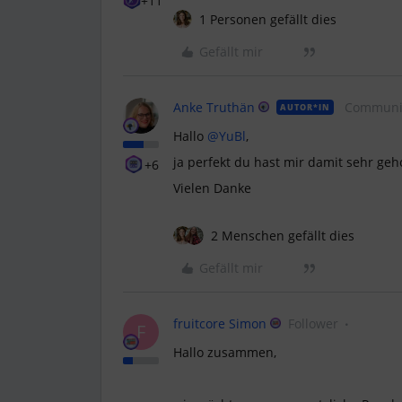
+11
1 Personen gefällt dies
Gefällt mir
Anke Truthän
Communi
AUTOR*IN
Hallo
@YuBl
,
ja perfekt du hast mir damit sehr geh
+6
Vielen Danke
2 Menschen gefällt dies
Gefällt mir
fruitcore Simon
Follower
F
Hallo zusammen,