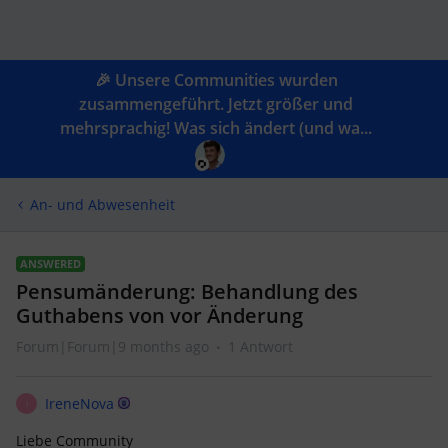
🎉 Unsere Communities wurden
zusammengeführt. Jetzt größer und
mehrsprachig! Was sich ändert (und wa...
An- und Abwesenheit
ANSWERED
Pensumänderung: Behandlung des
Guthabens von vor Änderung
Forum|Forum|9 months ago
1 Antwort
IreneNova
I
Liebe Community