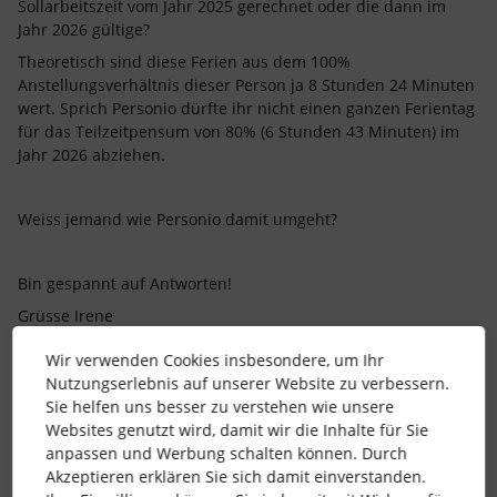
Sollarbeitszeit vom Jahr 2025 gerechnet oder die dann im
Jahr 2026 gültige?
Theoretisch sind diese Ferien aus dem 100%
Anstellungsverhältnis dieser Person ja 8 Stunden 24 Minuten
wert. Sprich Personio dürfte ihr nicht einen ganzen Ferientag
für das Teilzeitpensum von 80% (6 Stunden 43 Minuten) im
Jahr 2026 abziehen.
Weiss jemand wie Personio damit umgeht?
Bin gespannt auf Antworten!
Grüsse Irene
Wir verwenden Cookies insbesondere, um Ihr
Nutzungserlebnis auf unserer Website zu verbessern.
Sie helfen uns besser zu verstehen wie unsere
Websites genutzt wird, damit wir die Inhalte für Sie
anpassen und Werbung schalten können. Durch
Akzeptieren erklären Sie sich damit einverstanden.
Beste Antwort von
AM_HR