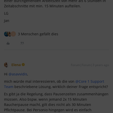
einer durchgehenden Arbeitszeit von mehr als 6 Stunden in
Zeitabschnitte mit min. 15 Minuten aufteilen.
LG
Jan
3 Menschen gefällt dies
S
Elena
Forum|Forum|3 years ago
Hi
@asavvidis
,
mich würde mal interessieren, ob die von
@Core 1 Support
Team
beschriebene Lösung, wirklich deiner Frage entspricht?
Es gibt ja die Regelung, dass Pausenzeiten zusammenhängen
müssen. Also bspw. wenn jemand 2x 15 Minuten
Raucherpause macht, gilt dies nicht als 30 Minuten
Pflichtpause. Bei Personio hingegen wird es einfach