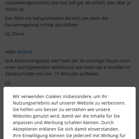
zusammengerechnet und das Soll gilt als erfüllt, was aber ja
falsch ist.
Das fehlt mir beispielsweise derzeit, um eben die
Pausenregelung richtig abzubilden.
LG, Elena
Hallo
@Elena
,
laut Arbeitszeitgesetz darf man die 30-minütige Pause nach
einer durchgehenden Arbeitszeit von mehr als 6 Stunden in
Zeitabschnitte mit min. 15 Minuten aufteilen.
LG
Jan
Wir verwenden Cookies insbesondere, um Ihr
Hi
@AM_HR
,
Nutzungserlebnis auf unserer Website zu verbessern.
Sie helfen uns besser zu verstehen wie unsere
danke für die Ergänzung :) hatte gerade unsere
Websites genutzt wird, damit wir die Inhalte für Sie
Betriebsvereinbarung im Kopf.
anpassen und Werbung schalten können. Durch
LG, Elena
Akzeptieren erklären Sie sich damit einverstanden.
Ihre Einwilligung können Sie jederzeit mit Wirkung für