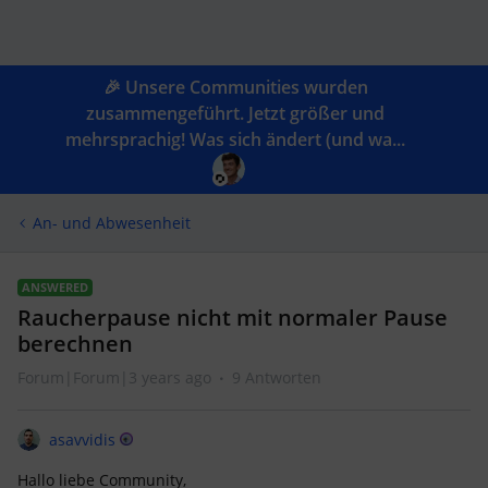
🎉 Unsere Communities wurden
zusammengeführt. Jetzt größer und
mehrsprachig! Was sich ändert (und wa...
An- und Abwesenheit
ANSWERED
Raucherpause nicht mit normaler Pause
berechnen
Forum|Forum|3 years ago
9 Antworten
asavvidis
Hallo liebe Community,