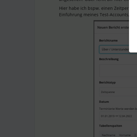
Hier habe ich bspw. einen Zeitperioden
Einführung meines Test-Accounts, dam