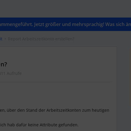
mengeführt. Jetzt größer und mehrsprachig! Was sich änd
it
Report Arbeitszeitkonto erstellen?
en?
411 Aufrufe
len, über den Stand der Arbeitszeitkonten zum heutigen
 ich hab dafür keine Attribute gefunden.