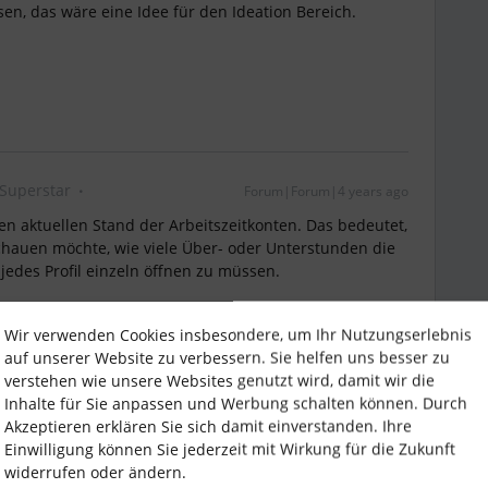
en, das wäre eine Idee für den Ideation Bereich.
Superstar
Forum|Forum|4 years ago
en aktuellen Stand der Arbeitszeitkonten. Das bedeutet,
schauen möchte, wie viele Über- oder Unterstunden die
edes Profil einzeln öffnen zu müssen.
Wir verwenden Cookies insbesondere, um Ihr Nutzungserlebnis
auf unserer Website zu verbessern. Sie helfen uns besser zu
verstehen wie unsere Websites genutzt wird, damit wir die
i
Forum|Forum|4 years ago
ANTWORT
Inhalte für Sie anpassen und Werbung schalten können. Durch
Akzeptieren erklären Sie sich damit einverstanden. Ihre
Einwilligung können Sie jederzeit mit Wirkung für die Zukunft
definierten Berichte einsehen. Hast Du Dir die bereits
widerrufen oder ändern.
unktion?