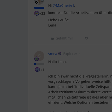
Hi
@MaCherie1
,
konntest Du die Arbeitszeiten über d
+33
Liebe Grüße
Lena
Gefällt mir
smea
Explorer
S
Hallo Lena,
+1
ich bin zwar nicht die Fragestellerin,
vorgeschlagene Vorgehensweise hilft 
kann (auch bei “individuelle Zeitspan
Arbeitszeitkontos (kummulierte Werte 
möglichen Zeitabfrage ist dies aber n
effizient. Welche Optionen bestehen 