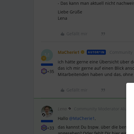
- Das kann man aktuell nicht nachweis
Liebe Grüße
Lena
Gefällt mir
MaCherie1
Community 
AUTOR*IN
M
ich hätte gerne eine Übersicht über d
das ich mir gerne auf einen Blick an
+35
Mitarbeitenden haben und das, ohne j
Gefällt mir
Lena
Community Moderator Alumn
Hallo
@MaCherie1
,
das kannst Du bspw. über die benutzer
+33
angesehen? Oder fehlt Dir hier eine F