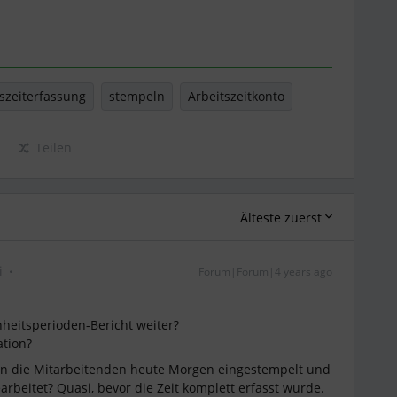
szeiterfassung
stempeln
Arbeitszeitkonto
Teilen
Älteste zuerst
i
Forum|Forum|4 years ago
heitsperioden-Bericht weiter?
ation?
n die Mitarbeitenden heute Morgen eingestempelt und
arbeitet? Quasi, bevor die Zeit komplett erfasst wurde.