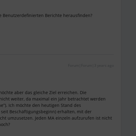
ie Benutzerdefinierten Berichte herausfinden?
Forum|Forum|3 years ago
 möchte aber das gleiche Ziel erreichen. Die
nicht weiter, da maximal ein Jahr betrachtet werden
ne”). Ich möchte den heutigen Stand des
seit Beschäftigungsbeginn) erhalten, mit der
icht umzusetzen. Jeden MA einzeln aufzurufen ist nicht
noch?