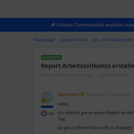
🎉 Unsere Communities wurden zusam
Homepage
Support Area
An- und Abwesenhe
ANSWERED
Report Arbeitszeitkonto erstell
Forum|Forum|4 years ago
10 Antworten
MaCherie1
Community Superstar
M
Hallo,
ich möchte gerne einen Report erstel
+35
Tag.
So ganz scheint das nicht zu klappen,