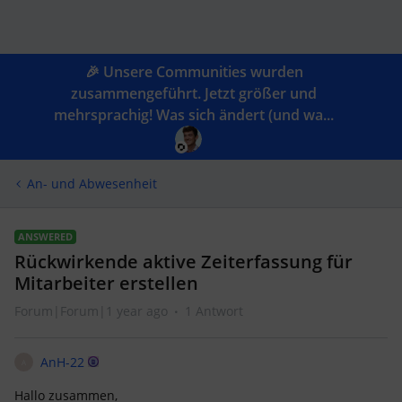
🎉 Unsere Communities wurden
zusammengeführt. Jetzt größer und
mehrsprachig! Was sich ändert (und wa...
An- und Abwesenheit
ANSWERED
Rückwirkende aktive Zeiterfassung für
Mitarbeiter erstellen
Forum|Forum|1 year ago
1 Antwort
AnH-22
A
Hallo zusammen,