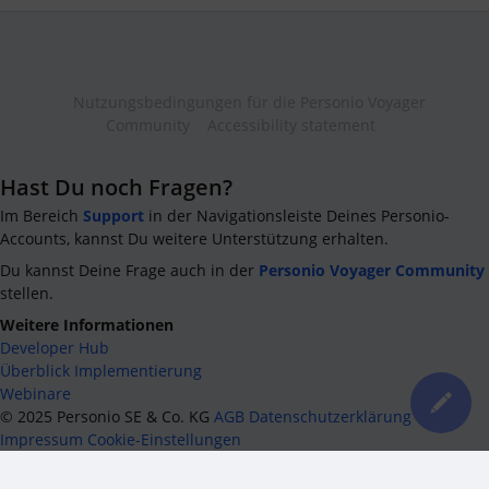
Nutzungsbedingungen für die Personio Voyager
Community
Accessibility statement
Hast Du noch Fragen?
Im Bereich
Support
in der Navigationsleiste Deines Personio-
Accounts, kannst Du weitere Unterstützung erhalten.
Du kannst Deine Frage auch in der
Personio Voyager Community
stellen.
Weitere Informationen
Developer Hub
Überblick Implementierung
Webinare
©
2025
Personio SE & Co. KG
AGB
Datenschutzerklärung
Impressum
Cookie-Einstellungen