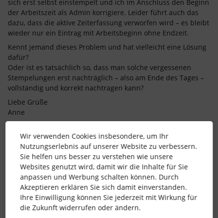
sich erst selbst einstempelt und ich im Anschluss den Beginn
der Arbeitszeit als Admin korrigiere. Leider führt auch das
dazu, dass die aktive Zeiterfassung verworfen wird – es bleibt
wieder nur ein Eintrag mit Arbeitsbeginn ohne Endzeit.
Kennt jemand dieses Problem und hat vielleicht eine Lösung
dafür?
Oder ist es tatsächlich so, dass man solche vergessenen
Stempelungen erst nachträglich – also am Ende des Tages –
vollständig und korrekt nachtragen kann?
Liebe Grüße
Anne
Wir verwenden Cookies insbesondere, um Ihr
Nutzungserlebnis auf unserer Website zu verbessern.
Beste Antwort von
SarahHen
Sie helfen uns besser zu verstehen wie unsere
Hallo ​
@AnH-22
,
Websites genutzt wird, damit wir die Inhalte für Sie
für dein Problem gibt es leider tatsächlich
anpassen und Werbung schalten können. Durch
keine Lösung.
Akzeptieren erklären Sie sich damit einverstanden.
Ihre Einwilligung können Sie jederzeit mit Wirkung für
Das Stempeln ist als live Funktion gedacht
die Zukunft widerrufen oder ändern.
und muss immer in dem Moment erfolgen,