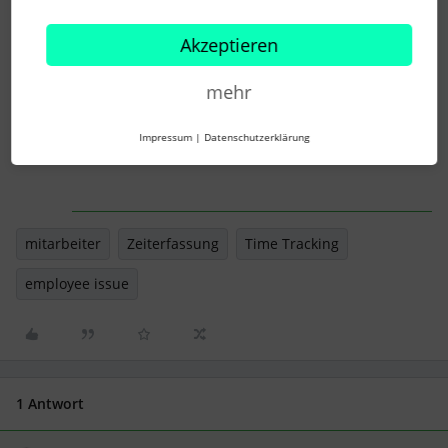
in dem die Arbeit beginnt, sozusagen
“Echtzeit-Stempeln”. Das soll
Akzeptieren
Arbeitszeitbetrug vorbeugen.
Deshalb sind Korrekturen nur nachträglich
mehr
möglich - je nach Berechtigung.
Viele Grüße
Impressum
|
Datenschutzerklärung
Sarah
mitarbeiter
Zeiterfassung
Time Tracking
employee issue
1 Antwort