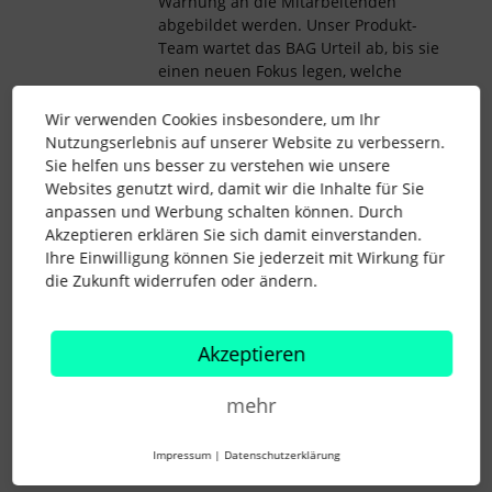
Warnung an die Mitarbeitenden
abgebildet werden. Unser Produkt-
Team wartet das BAG Urteil ab, bis sie
einen neuen Fokus legen, welche
Funktionen als nächstes entwickelt
werden, um Euere Bedürfnisse als
Wir verwenden Cookies insbesondere, um Ihr
auch die legalen Anforderungen
Nutzungserlebnis auf unserer Website zu verbessern.
einhalten zu können.
Sie helfen uns besser zu verstehen wie unsere
Websites genutzt wird, damit wir die Inhalte für Sie
Hier wurde bspw. vorgeschlagen, den
anpassen und Werbung schalten können. Durch
Bereitschaftsdienst über Abwesenheiten
Akzeptieren erklären Sie sich damit einverstanden.
abzubilden:
Ihre Einwilligung können Sie jederzeit mit Wirkung für
Liebe Grüße
die Zukunft widerrufen oder ändern.
Lena
Akzeptieren
mehr
abwesenheiten
anwesenheiten
Zeiterfassung
bereitschaft
rufbereitschaft
Impressum
|
Datenschutzerklärung