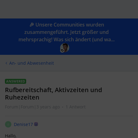
🎉 Unsere Communities wurden
zusammengeführt. Jetzt größer und
mehrsprachig! Was sich ändert (und wa...
An- und Abwesenheit
ANSWERED
Rufbereitschaft, Aktivzeiten und
Ruhezeiten
Forum|Forum|3 years ago
1 Antwort
Denise17
D
Hallo,