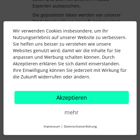
Experten austauschen.
Die geposteten Ideen werden von unserer
Produktentwicklung geprüft, kommentiert
und in unsere Planung zur
Wir verwenden Cookies insbesondere, um Ihr
Weiterentwicklung einbezogen.
Nutzungserlebnis auf unserer Website zu verbessern.
Melde Dich bei Fragen hierzu gerne bei uns
Sie helfen uns besser zu verstehen wie unsere
zurück.
Websites genutzt wird, damit wir die Inhalte für Sie
anpassen und Werbung schalten können. Durch
Akzeptieren erklären Sie sich damit einverstanden.
Schönen Tag und liebe Grüße
Ihre Einwilligung können Sie jederzeit mit Wirkung für
Lydia
die Zukunft widerrufen oder ändern.
Akzeptieren
urlaub
abwesenheiten
Teilzeit
mehr
1 Personen gefällt dies
S
Impressum
|
Datenschutzerklärung