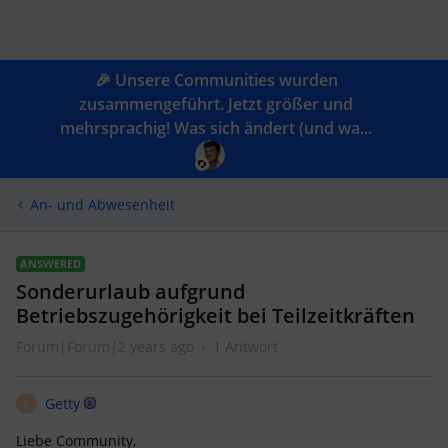
🎉 Unsere Communities wurden
zusammengeführt. Jetzt größer und
mehrsprachig! Was sich ändert (und wa...
An- und Abwesenheit
ANSWERED
Sonderurlaub aufgrund
Betriebszugehörigkeit bei Teilzeitkräften
Forum|Forum|2 years ago
1 Antwort
Getty
G
Liebe Community,