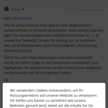
Selina
Forum|Forum|6 years ago
Hallo
@Saarlouis
,
wie Du schon erkannt hast, gibt es viele Möglichkeiten
Sonderurlaube in Personio abzubilden. Viele unserer Kunden
legen für Sonderurlaube extra Abwesenheitsarten an, z. B.
Urlaub bei Todesfall, Urlaub für Umzug, etc. Je nachdem
was am praktikabelsten hinsichtlich Reports, Abrechnung,
Aufwand & Co ist.
Damit Du noch mehr Meinungen und Ideen bekommst,
würde ich Deine Frage in eine Diskussion umwandeln und
highlighten. Bin gespannt wie andere Community Mitglieder
Sonderurlaube bei sich aufgesetzt haben.
LG
Selina
Wir verwenden Cookies insbesondere, um Ihr
Nutzungserlebnis auf unserer Website zu verbessern.
Liebe Grüße aus München, Selina ✨
Sie helfen uns besser zu verstehen wie unsere
Websites genutzt wird, damit wir die Inhalte für Sie