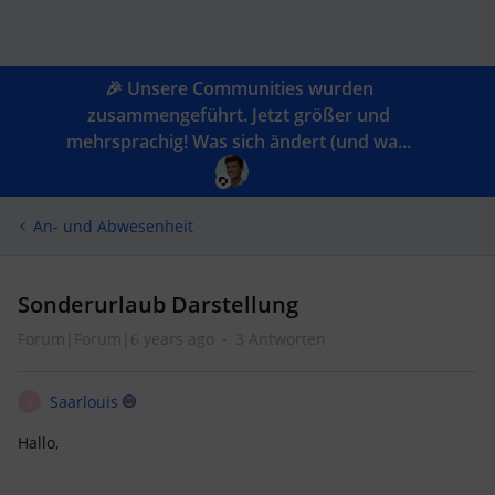
🎉 Unsere Communities wurden
zusammengeführt. Jetzt größer und
mehrsprachig! Was sich ändert (und wa...
An- und Abwesenheit
Sonderurlaub Darstellung
Forum|Forum|6 years ago
3 Antworten
Saarlouis
S
Hallo,