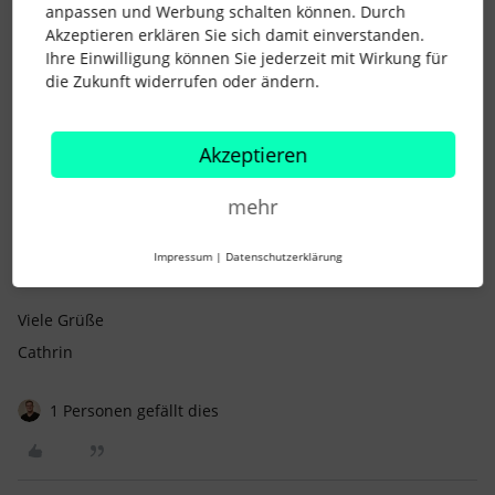
1 Personen gefällt dies
S
anpassen und Werbung schalten können. Durch
Akzeptieren erklären Sie sich damit einverstanden.
Ihre Einwilligung können Sie jederzeit mit Wirkung für
die Zukunft widerrufen oder ändern.
Saarlouis
Forum|Forum|6 years ago
AUTOR*IN
S
Akzeptieren
Hallo Selina,
mehr
vielen Dank schon mal für deine schnelle Antwort. Die Idee es
als Diskussion zu erstellen ist sehr gut, ich bin gespannt, wie
es so gehandhabt wird.
Impressum
|
Datenschutzerklärung
Viele Grüße
Cathrin
1 Personen gefällt dies