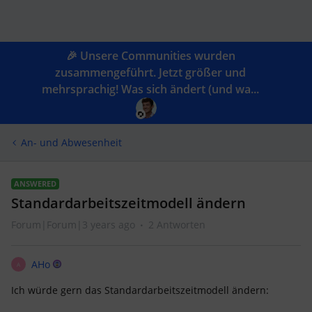
🎉 Unsere Communities wurden
zusammengeführt. Jetzt größer und
mehrsprachig! Was sich ändert (und wa...
An- und Abwesenheit
ANSWERED
Standardarbeitszeitmodell ändern
Forum|Forum|3 years ago
2 Antworten
AHo
A
Ich würde gern das Standardarbeitszeitmodell ändern: