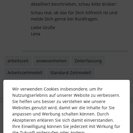
detailliert beschrieben, schau bitte drüber:
Schau mal, ob das für Dich hilfreich ist und
melde Dich gerne bei Rückfragen.
Liebe Grüße
Lena
arbeitszeit
anwesenheiten
Zeiterfassung
Arbeitszeitmodell
Standard-Zeitmodell
Wir verwenden Cookies insbesondere, um Ihr
Nutzungserlebnis auf unserer Website zu verbessern.
Sie helfen uns besser zu verstehen wie unsere
Websites genutzt wird, damit wir die Inhalte für Sie
2 Antworten
Älteste zuerst
anpassen und Werbung schalten können. Durch
Akzeptieren erklären Sie sich damit einverstanden.
Ihre Einwilligung können Sie jederzeit mit Wirkung für
Nina Hellmann
Forum|Forum|3 years ago
die Zukunft widerrufen oder ändern.