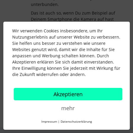
unterbunden.
Das ist auch so, wenn Du zum Beispiel auf
Deinem Smartphone die Kamera auf hast
und Dein Smartphone einfach liegen lässt.
Wir verwenden Cookies insbesondere, um Ihr
Indem Fall greift auch nicht der Zeitraum,
Nutzungserlebnis auf unserer Website zu verbessern.
bis die Sperre aktiv wird.
Sie helfen uns besser zu verstehen wie unsere
Beste Grüße
Websites genutzt wird, damit wir die Inhalte für Sie
Katharina
anpassen und Werbung schalten können. Durch
Akzeptieren erklären Sie sich damit einverstanden.
Ihre Einwilligung können Sie jederzeit mit Wirkung für
die Zukunft widerrufen oder ändern.
anwesenheiten
Zeiterfassung
Entrance App
Akzeptieren
Tablet Standby
mehr
1 Personen gefällt dies
Impressum
|
Datenschutzerklärung