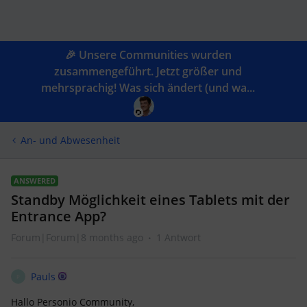
🎉 Unsere Communities wurden
zusammengeführt. Jetzt größer und
mehrsprachig! Was sich ändert (und wa...
An- und Abwesenheit
ANSWERED
Standby Möglichkeit eines Tablets mit der
Entrance App?
Forum|Forum|8 months ago
1 Antwort
Pauls
P
Hallo Personio Community,